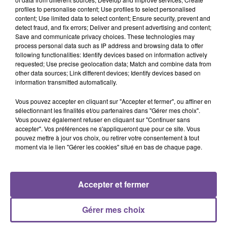
profiles to personalise content; Use profiles to select personalised
content; Use limited data to select content; Ensure security, prevent and
Une supérette de Poitiers recherche un employé de libre-
detect fraud, and fix errors; Deliver and present advertising and content;
service (H/F). Vos missions seront la mise en rayon,
Save and communicate privacy choices. These technologies may
l’encaissement, la réception de marchandise, la remise de
process personal data such as IP address and browsing data to offer
following functionalities: Identify devices based on information actively
colis et l’entretien du point de vente. Le poste est à pourvoir
requested; Use precise geolocation data; Match and combine data from
le plus rapidement possible. Il s’agit d’un CDD de 2 mois de
other data sources; Link different devices; Identify devices based on
35h par semaine. Vous travaillerez le samedi.
information transmitted automatically.
Référence de l’offre Pôle Emploi : 159YXGZ
Vous pouvez accepter en cliquant sur "Accepter et fermer", ou affiner en
sélectionnant les finalités et/ou partenaires dans "Gérer mes choix".
Vous pouvez également refuser en cliquant sur "Continuer sans
accepter". Vos préférences ne s'appliqueront que pour ce site. Vous
pouvez mettre à jour vos choix, ou retirer votre consentement à tout
moment via le lien "Gérer les cookies" situé en bas de chaque page.
ACCUEIL
RADIO
ACTUS
PODCAST
Accepter et fermer
AGENDA
PUBLICITÉS
CONTACT
Gérer mes choix