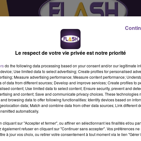
Contin
Le respect de votre vie privée est notre priorité
ers
do the following data processing based on your consent and/or our legitimate int
device; Use limited data to select advertising; Create profiles for personalised adver
vertising; Measure advertising performance; Measure content performance; Unders
ns of data from different sources; Develop and improve services; Create profiles to 
alised content; Use limited data to select content; Ensure security, prevent and detect
ertising and content; Save and communicate privacy choices. These technologies
and browsing data to offer following functionalities: Identify devices based on infor
eolocation data; Match and combine data from other data sources; Link different de
nsmitted automatically.
 de clientèle (H/F). Vous réceptionnez des appels ou des mails 
cliquant sur "Accepter et fermer", ou affiner en sélectionnant les finalités et/ou pa
nformation et leurs démarches en ligne. Vous conseillez sur les
 également refuser en cliquant sur "Continuer sans accepter". Vos préférences ne 
èmes rencontrés. Vous êtes accompagnés et formés sur les produ
tre à jour vos choix, ou retirer votre consentement à tout moment via le lien "Gérer 
et 18h voire 20h sur certains postes, travail un samedi sur 2