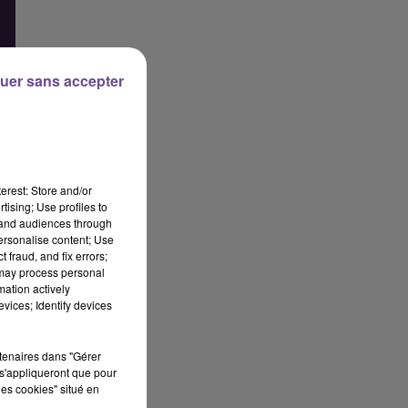
uer sans accepter
erest: Store and/or
tising; Use profiles to
tand audiences through
personalise content; Use
 fraud, and fix errors;
 may process personal
mation actively
vices; Identify devices
et
rtenaires dans "Gérer
s'appliqueront que pour
its
les cookies" situé en