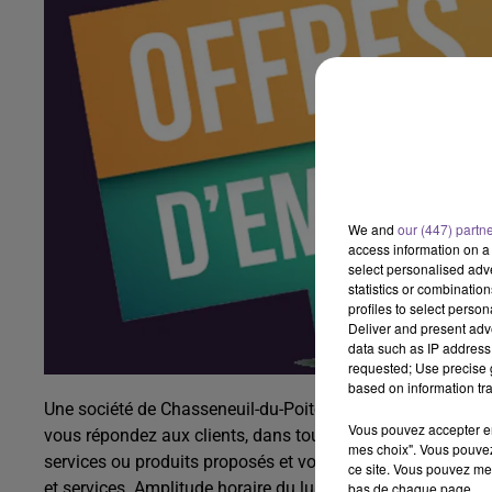
We and
our (447) partn
access information on a 
select personalised ad
statistics or combinatio
profiles to select person
Deliver and present adv
data such as IP address 
requested; Use precise g
based on information tra
Une société de Chasseneuil-du-Poitou, recherche un chargé
Vous pouvez accepter en 
vous répondez aux clients, dans toutes leurs demandes d'i
mes choix". Vous pouvez
services ou produits proposés et vous résolvez les probl
ce site. Vous pouvez met
et services. Amplitude horaire du lundi au samedi entre 8h 
bas de chaque page.