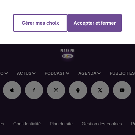
Gérer mes choix
Accepter et fermer
IO
ACTUS
PODCAST
AGENDA
PUBLICITÉS
es
Confidentialité
Plan du site
Gestion des cookies
Po