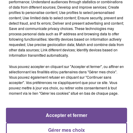
performance; Understand audiences through statistics or combinations
of data from different sources; Develop and improve services; Create
À Poitiers, une entreprise recherche un agent d’entretien du
profiles to personalise content; Use profiles to select personalised
content; Use limited data to select content; Ensure security, prevent and
linge (H/F). Vos missions : ouverture des espaces de travail
detect fraud, and fix errors; Deliver and present advertising and content;
et préparation des postes de travail. Réception et livraison du
Save and communicate privacy choices. These technologies may
linge (pour les détenteurs du permis B). Accueil clientèle
process personal data such as IP address and browsing data to offer
following functionalities: Identify devices based on information actively
(réception, facturation, repérer les besoins). Le lavage et
requested; Use precise geolocation data; Match and combine data from
séchage du linge (vérification des articles, utilisation de
other data sources; Link different devices; Identify devices based on
machines professionnelles). Entretien des espaces de travail
information transmitted automatically.
(machines, sols) et fermeture des espaces de travail.
Vous pouvez accepter en cliquant sur "Accepter et fermer", ou affiner en
Référence de l’offre Pôle Emploi : 159ZDHB
sélectionnant les finalités et/ou partenaires dans "Gérer mes choix".
Vous pouvez également refuser en cliquant sur "Continuer sans
accepter". Vos préférences ne s'appliqueront que pour ce site. Vous
pouvez mettre à jour vos choix, ou retirer votre consentement à tout
moment via le lien "Gérer les cookies" situé en bas de chaque page.
ACCUEIL
RADIO
ACTUS
PODCAST
Accepter et fermer
AGENDA
PUBLICITÉS
CONTACT
Gérer mes choix