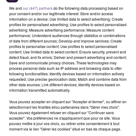
We and
our (447) partners
do the following data processing based on
Une société de Limoges recherche un technicien de
your consent and/or our legitimate interest: Store and/or access
chauffage (H/F). Vous aurez pour mission l’entretien et le
information on a device; Use limited data to select advertising; Create
profiles for personalised advertising; Use profiles to select personalised
dépannage des appareils de chauffage au gaz, au fioul ou
advertising; Measure advertising performance; Measure content
au bois. En toute autonomie, vous pourrez mettre votre
performance; Understand audiences through statistics or combinations
solide expérience au service des clients afin s’assurer la
of data from different sources; Develop and improve services; Create
profiles to personalise content; Use profiles to select personalised
pérennité de leurs systèmes de chauffage.
content; Use limited data to select content; Ensure security, prevent and
detect fraud, and fix errors; Deliver and present advertising and content;
Vous travaillerez sur l’ensemble du département de la Haute-
Save and communicate privacy choices. These technologies may
Vienne. Expérience exigée de 5 ans. Vous devez être titulaire
process personal data such as IP address and browsing data to offer
d’un Bac pro et au delà. Le permis B est exigé.
following functionalities: Identify devices based on information actively
requested; Use precise geolocation data; Match and combine data from
Vous serez accueilli dans le respect des valeurs de
other data sources; Link different devices; Identify devices based on
information transmitted automatically.
l’entreprise que sont la Responsabilité, le Respect, la
Solidarité, la Disponibilité et l’Excellence et vous disposerez,
Vous pouvez accepter en cliquant sur "Accepter et fermer", ou affiner en
dès votre arrivée, des nombreux avantages sociaux que
sélectionnant les finalités et/ou partenaires dans "Gérer mes choix".
l’entreprise offre à ses collaborateurs.
Vous pouvez également refuser en cliquant sur "Continuer sans
accepter". Vos préférences ne s'appliqueront que pour ce site. Vous
Vous travaillerez sur l’ensemble du département de la Haute-
pouvez mettre à jour vos choix, ou retirer votre consentement à tout
moment via le lien "Gérer les cookies" situé en bas de chaque page.
Vienne.