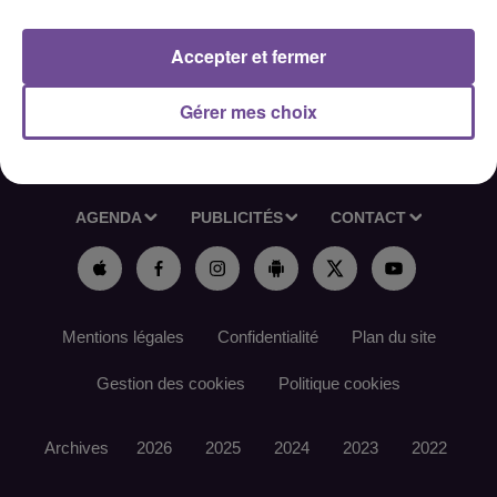
Contact de l’offre : SAS Maciejowski : 05 55 36 13 63.
Accepter et fermer
Gérer mes choix
ACCUEIL
RADIO
ACTUS
PODCAST
AGENDA
PUBLICITÉS
CONTACT
Mentions légales
Confidentialité
Plan du site
Gestion des cookies
Politique cookies
Archives
2026
2025
2024
2023
2022