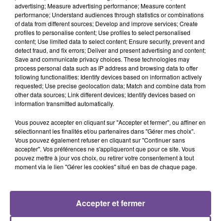
advertising; Measure advertising performance; Measure content
performance; Understand audiences through statistics or combinations
À Limoges, une société recherche un ouvrier d’entretien
of data from different sources; Develop and improve services; Create
(H/F). Vos missions : participer à la réalisation de l'état des
profiles to personalise content; Use profiles to select personalised
content; Use limited data to select content; Ensure security, prevent and
lieux d'entrée et de sortie du logement mis à disposition pour
detect fraud, and fix errors; Deliver and present advertising and content;
le jeune ainsi qu'aux aménagements et déménagements.
Save and communicate privacy choices. These technologies may
Réaliser les travaux courants de maintien en état ou de
process personal data such as IP address and browsing data to offer
following functionalities: Identify devices based on information actively
réfection des logements. Coordonner les travaux
requested; Use precise geolocation data; Match and combine data from
d'importance auprès d'entreprises spécialisées. Suivre les
other data sources; Link different devices; Identify devices based on
consommations en énergie des différents logements, de
information transmitted automatically.
réaliser les raccordements et abonnements lors de la prise
Vous pouvez accepter en cliquant sur "Accepter et fermer", ou affiner en
en main des logements et leur résiliation à la fin des baux.
sélectionnant les finalités et/ou partenaires dans "Gérer mes choix".
Vous pouvez également refuser en cliquant sur "Continuer sans
Référence de l’offre Pôle Emploi : 159XCVL
accepter". Vos préférences ne s'appliqueront que pour ce site. Vous
pouvez mettre à jour vos choix, ou retirer votre consentement à tout
moment via le lien "Gérer les cookies" situé en bas de chaque page.
Accepter et fermer
ACCUEIL
RADIO
ACTUS
PODCAST