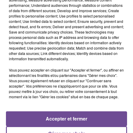
performance; Understand audiences through statistics or combinations
of data from different sources; Develop and improve services; Create
Une entreprise de Limoges recrute un gestionnaire
profiles to personalise content; Use profiles to select personalised
administratif (H/F). Vos missions : mise à jour de base de
content; Use limited data to select content; Ensure security, prevent and
données via Excel suite à la nouvelle réforme des retraites.
detect fraud, and fix errors; Deliver and present advertising and content;
Save and communicate privacy choices. These technologies may
Gestion des réponses par le biais d'une messagerie.
process personal data such as IP address and browsing data to offer
Renseignement sur les informations liées à la pension des
following functionalities: Identify devices based on information actively
retraites. Suivi des dossiers et réalisation de courrier officiel.
requested; Use precise geolocation data; Match and combine data from
other data sources; Link different devices; Identify devices based on
Issu d'une formation Bac +2 minimum, vous possédez une
information transmitted automatically.
première expérience significative d'au moins 2 ans, dans le
domaine administratif.
Vous pouvez accepter en cliquant sur "Accepter et fermer", ou affiner en
sélectionnant les finalités et/ou partenaires dans "Gérer mes choix".
Référence de l’offre Pôle Emploi : 162VHVN
Vous pouvez également refuser en cliquant sur "Continuer sans
accepter". Vos préférences ne s'appliqueront que pour ce site. Vous
pouvez mettre à jour vos choix, ou retirer votre consentement à tout
moment via le lien "Gérer les cookies" situé en bas de chaque page.
Accepter et fermer
ACCUEIL
RADIO
ACTUS
PODCAST
AGENDA
PUBLICITÉS
CONTACT