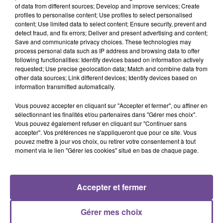
of data from different sources; Develop and improve services; Create
profiles to personalise content; Use profiles to select personalised
Un magasin de Limoges recherche un employé de rayon
content; Use limited data to select content; Ensure security, prevent and
fruits & légumes (H/F). Vos principales missions seront : la
detect fraud, and fix errors; Deliver and present advertising and content;
Save and communicate privacy choices. These technologies may
mise en rayon de la livraison du jour (et de la rotation
process personal data such as IP address and browsing data to offer
produits), le tri des produits (qualité), la réalisation du
following functionalities: Identify devices based on information actively
balisage et de l'étiquetage produits et la bonne tenue globale
requested; Use precise geolocation data; Match and combine data from
other data sources; Link different devices; Identify devices based on
du périmètre (propreté, ruptures…). Dynamique, vous êtes
information transmitted automatically.
rigoureux et organisé. Vous savez faire preuve d’autonomie.
Vous pouvez accepter en cliquant sur "Accepter et fermer", ou affiner en
Référence de l’offre Pôle Emploi : 162CLHT
sélectionnant les finalités et/ou partenaires dans "Gérer mes choix".
Vous pouvez également refuser en cliquant sur "Continuer sans
accepter". Vos préférences ne s'appliqueront que pour ce site. Vous
pouvez mettre à jour vos choix, ou retirer votre consentement à tout
moment via le lien "Gérer les cookies" situé en bas de chaque page.
ACCUEIL
RADIO
ACTUS
PODCAST
Accepter et fermer
AGENDA
PUBLICITÉS
CONTACT
Gérer mes choix