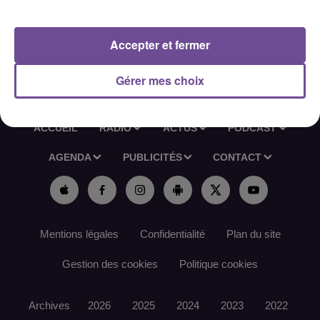
Vienne.
Contact de l’offre : SAS Maciejowski : 05 55 36 13 63.
Accepter et fermer
Gérer mes choix
ACCUEIL
RADIO
ACTUS
PODCAST
AGENDA
PUBLICITÉS
CONTACT
Mentions légales
Confidentialité
Plan du site
Gestion des cookies
Politique cookies
Archives
2026
2025
2024
2023
2022