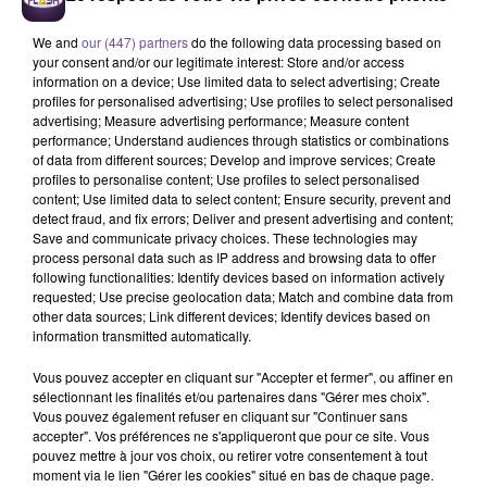
Une entreprise de Limoges recherche un électricien du
We and
our (447) partners
do the following data processing based on
your consent and/or our legitimate interest: Store and/or access
bâtiment (H/F). Vous aurez pour mission le raccordement de
information on a device; Use limited data to select advertising; Create
panneaux photovoltaïques, le câblage de l’électricité dans
profiles for personalised advertising; Use profiles to select personalised
les maisons des particuliers principalement. En toute
advertising; Measure advertising performance; Measure content
performance; Understand audiences through statistics or combinations
autonomie, vous pourrez mettre votre expérience au service
of data from different sources; Develop and improve services; Create
des clients afin d’assurer la conformité et la sécurité de leurs
profiles to personalise content; Use profiles to select personalised
installations électriques.
content; Use limited data to select content; Ensure security, prevent and
detect fraud, and fix errors; Deliver and present advertising and content;
Vous travaillerez sur l’ensemble du département de la Haute-
Save and communicate privacy choices. These technologies may
process personal data such as IP address and browsing data to offer
Vienne. Expérience exigée de 5 ans. Vous devez être titulaire
following functionalities: Identify devices based on information actively
d’un Bac pro et au delà. Le permis B est exigé.
requested; Use precise geolocation data; Match and combine data from
other data sources; Link different devices; Identify devices based on
Vous serez accueilli dans le respect des valeurs de
information transmitted automatically.
l’entreprise que sont la Responsabilité, le Respect, la
Solidarité, la Disponibilité et l’Excellence et vous disposerez,
Vous pouvez accepter en cliquant sur "Accepter et fermer", ou affiner en
sélectionnant les finalités et/ou partenaires dans "Gérer mes choix".
dès votre arrivée, des nombreux avantages sociaux que
Vous pouvez également refuser en cliquant sur "Continuer sans
l’entreprise offre à ses collaborateurs.
accepter". Vos préférences ne s'appliqueront que pour ce site. Vous
pouvez mettre à jour vos choix, ou retirer votre consentement à tout
Vous travaillerez sur l’ensemble du département de la Haute-
moment via le lien "Gérer les cookies" situé en bas de chaque page.