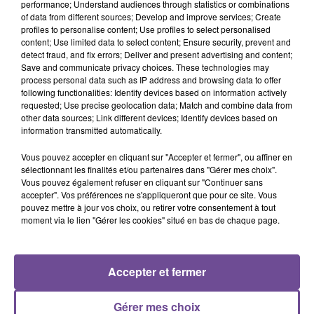
performance; Understand audiences through statistics or combinations
of data from different sources; Develop and improve services; Create
Une entreprise de Limoges recherche un assistant de gestion
profiles to personalise content; Use profiles to select personalised
content; Use limited data to select content; Ensure security, prevent and
administrative (H/F). Vos missions : accueillir un public de
detect fraud, and fix errors; Deliver and present advertising and content;
professionnels et d’étudiants. Établir les documents
Save and communicate privacy choices. These technologies may
contractuels de l'ensemble des apprentis du CFA. Assurer le
process personal data such as IP address and browsing data to offer
following functionalities: Identify devices based on information actively
bon financement des formations en lien avec des
requested; Use precise geolocation data; Match and combine data from
organismes financeurs. Transmettre les différentes
other data sources; Link different devices; Identify devices based on
informations reçues aux services concernés afin d'assurer
information transmitted automatically.
une parfaite communication au sein du CFA.
Vous pouvez accepter en cliquant sur "Accepter et fermer", ou affiner en
Référence de l’offre Pôle Emploi : 161YPZZ
sélectionnant les finalités et/ou partenaires dans "Gérer mes choix".
Vous pouvez également refuser en cliquant sur "Continuer sans
accepter". Vos préférences ne s'appliqueront que pour ce site. Vous
pouvez mettre à jour vos choix, ou retirer votre consentement à tout
moment via le lien "Gérer les cookies" situé en bas de chaque page.
ACCUEIL
RADIO
ACTUS
PODCAST
Accepter et fermer
AGENDA
PUBLICITÉS
CONTACT
Gérer mes choix