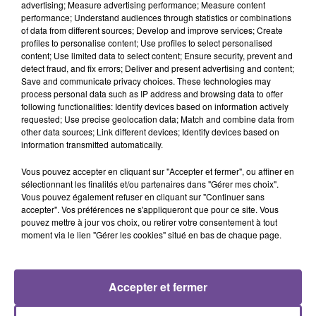
advertising; Measure advertising performance; Measure content
performance; Understand audiences through statistics or combinations
of data from different sources; Develop and improve services; Create
profiles to personalise content; Use profiles to select personalised
La mairie de St Martial sur Isop recherche un agent
content; Use limited data to select content; Ensure security, prevent and
detect fraud, and fix errors; Deliver and present advertising and content;
d’entretien des bâtiments et espaces collectifs (H/F). Vos
Save and communicate privacy choices. These technologies may
missions : entretien des espaces verts et des chemins
process personal data such as IP address and browsing data to offer
communaux : utilisation des outils manuels (tronçonneuse,
following functionalities: Identify devices based on information actively
requested; Use precise geolocation data; Match and combine data from
cisailles....), de la tondeuse, conduite tracteur.... Entretien des
other data sources; Link different devices; Identify devices based on
parterres, désherbage, arrosage…. Entretien de la voirie et
information transmitted automatically.
propreté du cimetière. Entretien des bâtiments communaux :
Vous pouvez accepter en cliquant sur "Accepter et fermer", ou affiner en
travaux de maintenance (peinture, électricité…..).
sélectionnant les finalités et/ou partenaires dans "Gérer mes choix".
Référence de l’offre Pôle Emploi : 163GDZR
Vous pouvez également refuser en cliquant sur "Continuer sans
accepter". Vos préférences ne s'appliqueront que pour ce site. Vous
pouvez mettre à jour vos choix, ou retirer votre consentement à tout
moment via le lien "Gérer les cookies" situé en bas de chaque page.
Accepter et fermer
ACCUEIL
RADIO
ACTUS
PODCAST