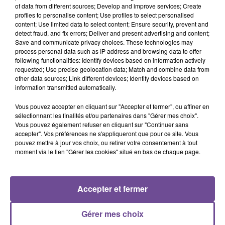
of data from different sources; Develop and improve services; Create
profiles to personalise content; Use profiles to select personalised
Une société recherche un agent d’accueil (H/F). Vos
content; Use limited data to select content; Ensure security, prevent and
missions : accueil physique et téléphonique. Réception,
detect fraud, and fix errors; Deliver and present advertising and content;
Save and communicate privacy choices. These technologies may
traitement et orientation des appels et messages
process personal data such as IP address and browsing data to offer
téléphoniques. Traitement des courriers, des dossiers et des
following functionalities: Identify devices based on information actively
documents (enregistrement, tri, diffusion et archivage).
requested; Use precise geolocation data; Match and combine data from
other data sources; Link different devices; Identify devices based on
Reproduction des documents. Le poste est à pourvoir dès
information transmitted automatically.
que possible.
Vous pouvez accepter en cliquant sur "Accepter et fermer", ou affiner en
Référence de l’offre Pôle Emploi : 162VPXY
sélectionnant les finalités et/ou partenaires dans "Gérer mes choix".
Vous pouvez également refuser en cliquant sur "Continuer sans
accepter". Vos préférences ne s'appliqueront que pour ce site. Vous
pouvez mettre à jour vos choix, ou retirer votre consentement à tout
moment via le lien "Gérer les cookies" situé en bas de chaque page.
ACCUEIL
RADIO
ACTUS
PODCAST
Accepter et fermer
AGENDA
PUBLICITÉS
CONTACT
Gérer mes choix