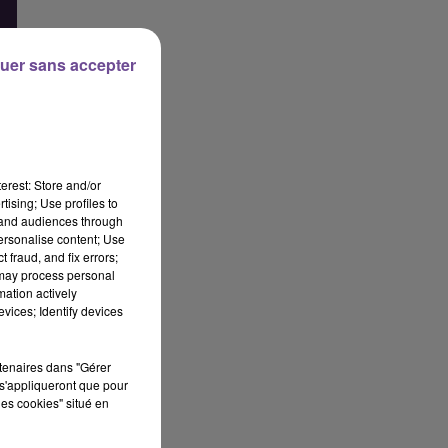
uer sans accepter
erest: Store and/or
tising; Use profiles to
tand audiences through
personalise content; Use
 fraud, and fix errors;
 may process personal
mation actively
vices; Identify devices
rtenaires dans "Gérer
s'appliqueront que pour
ir
les cookies" situé en