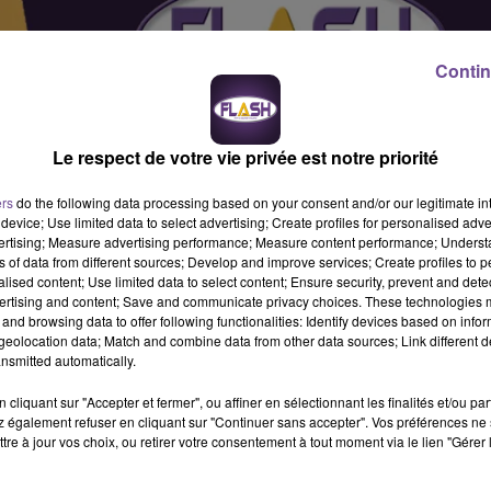
Contin
Le respect de votre vie privée est notre priorité
ers
do the following data processing based on your consent and/or our legitimate int
device; Use limited data to select advertising; Create profiles for personalised adver
vertising; Measure advertising performance; Measure content performance; Unders
ns of data from different sources; Develop and improve services; Create profiles to 
alised content; Use limited data to select content; Ensure security, prevent and detect
ertising and content; Save and communicate privacy choices. These technologies
and browsing data to offer following functionalities: Identify devices based on infor
eolocation data; Match and combine data from other data sources; Link different de
nsmitted automatically.
cliquant sur "Accepter et fermer", ou affiner en sélectionnant les finalités et/ou pa
erveuse. Vos missions : accueil client. Prise de commande.
 également refuser en cliquant sur "Continuer sans accepter". Vos préférences ne 
s clients. Le restaurant est ouvert du lundi au samedi midi et so
tre à jour vos choix, ou retirer votre consentement à tout moment via le lien "Gérer 
s de repos par semaine. Durée de travail 35h / semaine.