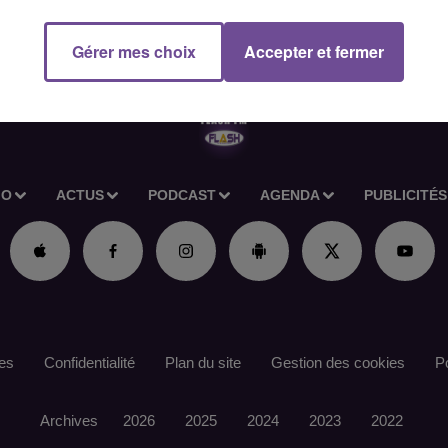
Gérer mes choix
Accepter et fermer
IO
ACTUS
PODCAST
AGENDA
PUBLICITÉS
es
Confidentialité
Plan du site
Gestion des cookies
Po
Archives
2026
2025
2024
2023
2022