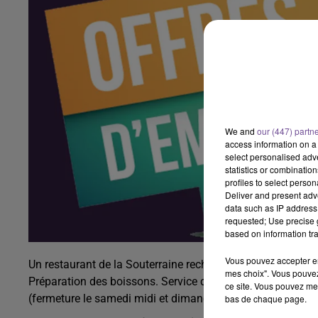
We and
our (447) partn
access information on a 
select personalised ad
statistics or combinatio
profiles to select person
Deliver and present adv
data such as IP address 
requested; Use precise g
based on information tra
Vous pouvez accepter en 
Un restaurant de la Souterraine recherche un serveur ou s
mes choix". Vous pouvez
Préparation des boissons. Service des plats. Facturation de
ce site. Vous pouvez met
(fermeture le samedi midi et dimanche journée). Deux jour
bas de chaque page.