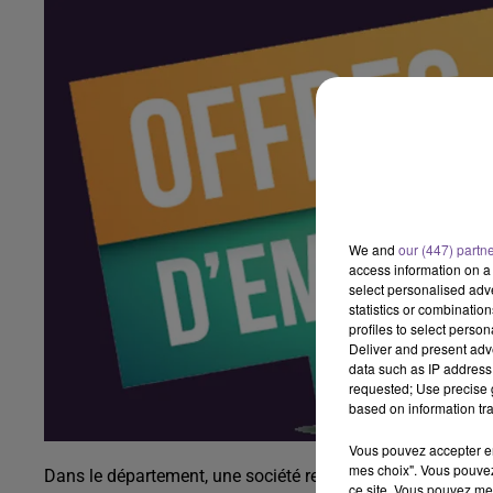
We and
our (447) partn
access information on a 
select personalised ad
statistics or combinatio
profiles to select person
Deliver and present adv
data such as IP address 
requested; Use precise g
based on information tra
Vous pouvez accepter en 
mes choix". Vous pouvez
Dans le département, une société recherche un secrétaire a
ce site. Vous pouvez met