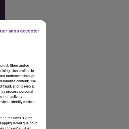
uer sans accepter
erest: Store and/or
tising; Use profiles to
tand audiences through
personalise content; Use
 fraud, and fix errors;
 may process personal
mation actively
vices; Identify devices
rtenaires dans "Gérer
s'appliqueront que pour
les cookies" situé en