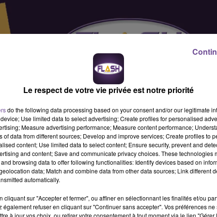
Contin
Le respect de votre vie privée est notre priorité
ers
do the following data processing based on your consent and/or our legitimate int
device; Use limited data to select advertising; Create profiles for personalised adver
vertising; Measure advertising performance; Measure content performance; Unders
ns of data from different sources; Develop and improve services; Create profiles to 
alised content; Use limited data to select content; Ensure security, prevent and detect
ertising and content; Save and communicate privacy choices. These technologies
and browsing data to offer following functionalities: Identify devices based on infor
eolocation data; Match and combine data from other data sources; Link different de
nsmitted automatically.
cliquant sur "Accepter et fermer", ou affiner en sélectionnant les finalités et/ou pa
 également refuser en cliquant sur "Continuer sans accepter". Vos préférences ne 
dministratif (H/F). Vos missions : accueil physique et
tre à jour vos choix, ou retirer votre consentement à tout moment via le lien "Gérer 