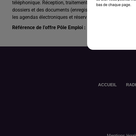
téléphonique. Réception, traitement et orientation des ap
bas de chaque page.
dossiers et des documents (enregistrement, tri, diffusion e
les agendas électroniques et réservation des salles de réu
Référence de l’offre Pôle Emploi : 161YCXT
ACCUEIL
RAD
Mentions légal