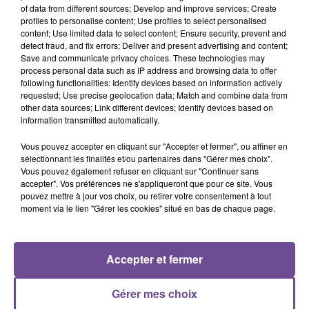
of data from different sources; Develop and improve services; Create
profiles to personalise content; Use profiles to select personalised
À Chéniers, une société recherche un préparateur de
content; Use limited data to select content; Ensure security, prevent and
commandes (H/F). Vos missions : préparer les commandes
detect fraud, and fix errors; Deliver and present advertising and content;
Save and communicate privacy choices. These technologies may
de livres dans les cartons. Effectuer diverses manutentions.
process personal data such as IP address and browsing data to offer
Respecter les cadences. Mettre en place les cartons sur les
following functionalities: Identify devices based on information actively
palettes. Préparer les palettes. Sur certains postes le port de
requested; Use precise geolocation data; Match and combine data from
other data sources; Link different devices; Identify devices based on
charges lourdes est à prévoir. Vous devez être dynamique,
information transmitted automatically.
autonome. Les débutants sont acceptés.
Vous pouvez accepter en cliquant sur "Accepter et fermer", ou affiner en
Référence de l’offre Pôle Emploi : 165XDWW
sélectionnant les finalités et/ou partenaires dans "Gérer mes choix".
Vous pouvez également refuser en cliquant sur "Continuer sans
accepter". Vos préférences ne s'appliqueront que pour ce site. Vous
pouvez mettre à jour vos choix, ou retirer votre consentement à tout
moment via le lien "Gérer les cookies" situé en bas de chaque page.
ACCUEIL
RADIO
ACTUS
PODCAST
Accepter et fermer
AGENDA
PUBLICITÉS
CONTACT
Gérer mes choix