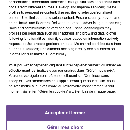
performance; Understand audiences through statistics or combinations
of data from different sources; Develop and improve services; Create
Une exploitation de Chamborand recherche un ouvrier
profiles to personalise content; Use profiles to select personalised
content; Use limited data to select content; Ensure security, prevent and
agricole polyvalent (H/F). Vous intervenez de manière
detect fraud, and fix errors; Deliver and present advertising and content;
polyvalente au sein d'une exploitation en polyculture élevage
Save and communicate privacy choices. These technologies may
(bovins viande). Vous assurez la pose ou la réparation des
process personal data such as IP address and browsing data to offer
following functionalities: Identify devices based on information actively
clôtures, la conduite des engins agricoles pour les travaux
requested; Use precise geolocation data; Match and combine data from
des champs (foins, labours et semis...). Vous nourrissez les
other data sources; Link different devices; Identify devices based on
bêtes à l’engraissement. Une connaissance et/ou une
information transmitted automatically.
formation dans le milieu agricole serait un plus.
Vous pouvez accepter en cliquant sur "Accepter et fermer", ou affiner en
Référence de l’offre Pôle Emploi : 162KDNG
sélectionnant les finalités et/ou partenaires dans "Gérer mes choix".
Vous pouvez également refuser en cliquant sur "Continuer sans
accepter". Vos préférences ne s'appliqueront que pour ce site. Vous
pouvez mettre à jour vos choix, ou retirer votre consentement à tout
moment via le lien "Gérer les cookies" situé en bas de chaque page.
ACCUEIL
RADIO
ACTUS
PODCAST
Accepter et fermer
AGENDA
PUBLICITÉS
CONTACT
Gérer mes choix