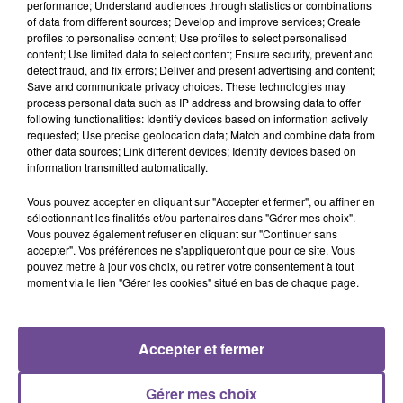
performance; Understand audiences through statistics or combinations
of data from different sources; Develop and improve services; Create
L’hôpital La Muse de Saint-Sébastien recherche un
profiles to personalise content; Use profiles to select personalised
content; Use limited data to select content; Ensure security, prevent and
gestionnaire RH (H/F). Vos missions : assurer la gestion
detect fraud, and fix errors; Deliver and present advertising and content;
administrative du personnel, du recrutement à la sortie. Être
Save and communicate privacy choices. These technologies may
l'interface avec les chefs de service, les accompagner et les
process personal data such as IP address and browsing data to offer
following functionalities: Identify devices based on information actively
conseiller dans la gestion RH de leurs équipes. Veiller à la
requested; Use precise geolocation data; Match and combine data from
bonne application des règles de gestion du personnel.
other data sources; Link different devices; Identify devices based on
Participer à des dossiers RH spécifiques : prévention des
information transmitted automatically.
risques professionnels.
Vous pouvez accepter en cliquant sur "Accepter et fermer", ou affiner en
Référence de l’offre Pôle Emploi : 163FTWB
sélectionnant les finalités et/ou partenaires dans "Gérer mes choix".
Vous pouvez également refuser en cliquant sur "Continuer sans
accepter". Vos préférences ne s'appliqueront que pour ce site. Vous
pouvez mettre à jour vos choix, ou retirer votre consentement à tout
moment via le lien "Gérer les cookies" situé en bas de chaque page.
ACCUEIL
RADIO
ACTUS
PODCAST
Accepter et fermer
AGENDA
PUBLICITÉS
CONTACT
Gérer mes choix