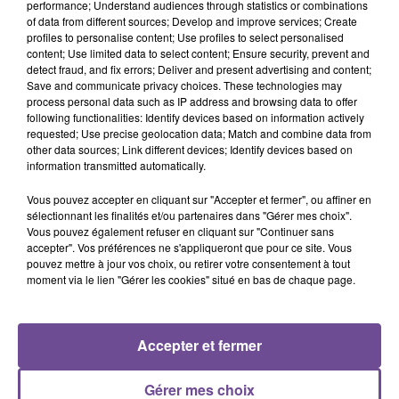
performance; Understand audiences through statistics or combinations
of data from different sources; Develop and improve services; Create
Une société de Bourganeuf recherche un agent d’entretien
profiles to personalise content; Use profiles to select personalised
content; Use limited data to select content; Ensure security, prevent and
(H/F). Vos missions : maintien de la propreté et de l'hygiène
detect fraud, and fix errors; Deliver and present advertising and content;
des locaux administratifs et commerciaux. Effectuer le
Save and communicate privacy choices. These technologies may
nettoyage régulier des zones désignées, y compris les
process personal data such as IP address and browsing data to offer
following functionalities: Identify devices based on information actively
bureaux, les salles de réunion, et les espaces communs.
requested; Use precise geolocation data; Match and combine data from
Aspirer, balayer, laver, essuyer, dépoussiérer et désinfecter les
other data sources; Link different devices; Identify devices based on
surfaces conformément aux normes de propreté établies.
information transmitted automatically.
Horaires variables selon le planning. Permis B obligatoire.
Vous pouvez accepter en cliquant sur "Accepter et fermer", ou affiner en
Référence de l’offre Pôle Emploi : 163ZWGQ
sélectionnant les finalités et/ou partenaires dans "Gérer mes choix".
Vous pouvez également refuser en cliquant sur "Continuer sans
accepter". Vos préférences ne s'appliqueront que pour ce site. Vous
pouvez mettre à jour vos choix, ou retirer votre consentement à tout
moment via le lien "Gérer les cookies" situé en bas de chaque page.
ACCUEIL
RADIO
ACTUS
PODCAST
Accepter et fermer
AGENDA
PUBLICITÉS
CONTACT
Gérer mes choix