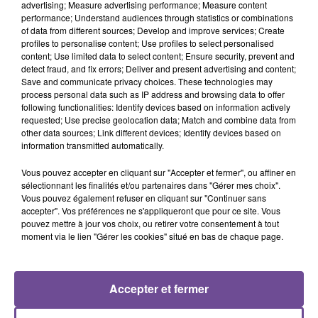
advertising; Measure advertising performance; Measure content
performance; Understand audiences through statistics or combinations
of data from different sources; Develop and improve services; Create
profiles to personalise content; Use profiles to select personalised
Une cantine du Grand-Bourg recherche un adjoint technique
content; Use limited data to select content; Ensure security, prevent and
detect fraud, and fix errors; Deliver and present advertising and content;
en restauration scolaire (H/F). L'agent placé sur ce poste
Save and communicate privacy choices. These technologies may
assure le bon fonctionnement du service de restauration. Il
process personal data such as IP address and browsing data to offer
coordonne l'activité des autres agents participant à la
following functionalities: Identify devices based on information actively
requested; Use precise geolocation data; Match and combine data from
restauration et gère le processus de production des repas
other data sources; Link different devices; Identify devices based on
(130 repas par jour en période scolaire et 30 repas hors
information transmitted automatically.
période scolaire-ALSH). Il est chargé également du nettoyage
Vous pouvez accepter en cliquant sur "Accepter et fermer", ou affiner en
des locaux et du matériel destiné au service.
sélectionnant les finalités et/ou partenaires dans "Gérer mes choix".
Référence de l’offre Pôle Emploi : 163DMKQ
Vous pouvez également refuser en cliquant sur "Continuer sans
accepter". Vos préférences ne s'appliqueront que pour ce site. Vous
pouvez mettre à jour vos choix, ou retirer votre consentement à tout
moment via le lien "Gérer les cookies" situé en bas de chaque page.
Accepter et fermer
ACCUEIL
RADIO
ACTUS
PODCAST