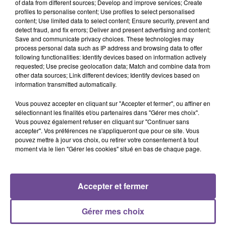
Au sein d’une grande enseigne vous assurerez l’accueil, le
of data from different sources; Develop and improve services; Create
profiles to personalise content; Use profiles to select personalised
conseil et la vente clients dans le cadre d’objectifs
content; Use limited data to select content; Ensure security, prevent and
quantitatifs et qualitatifs fixés. Vous contribuerez à la
detect fraud, and fix errors; Deliver and present advertising and content;
gestion du rayon : qualité de l’exposition, lisibilité et clarté de
Save and communicate privacy choices. These technologies may
process personal data such as IP address and browsing data to offer
présentation conformément à la politique du magasin. Vous
following functionalities: Identify devices based on information actively
participerez aux actions de suivi de la concurrence. Une
requested; Use precise geolocation data; Match and combine data from
formation aux produits permettra d’être pleinement
other data sources; Link different devices; Identify devices based on
information transmitted automatically.
opérationnel.
Référence de l’offre Pôle Emploi : 8258629
Vous pouvez accepter en cliquant sur "Accepter et fermer", ou affiner en
sélectionnant les finalités et/ou partenaires dans "Gérer mes choix".
Vous pouvez également refuser en cliquant sur "Continuer sans
accepter". Vos préférences ne s'appliqueront que pour ce site. Vous
pouvez mettre à jour vos choix, ou retirer votre consentement à tout
moment via le lien "Gérer les cookies" situé en bas de chaque page.
ACCUEIL
RADIO
ACTUS
PODCAST
Accepter et fermer
AGENDA
PUBLICITÉS
CONTACT
Gérer mes choix