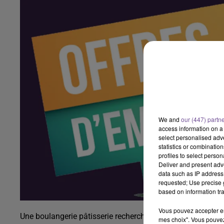
We and
our (447) partn
access information on a 
select personalised ad
statistics or combinatio
profiles to select person
Deliver and present adv
data such as IP address 
requested; Use precise g
based on information tra
Vous pouvez accepter en 
Une boulangerie pâtisserie recherche un vendeur (H/F). Vou
mes choix". Vous pouvez