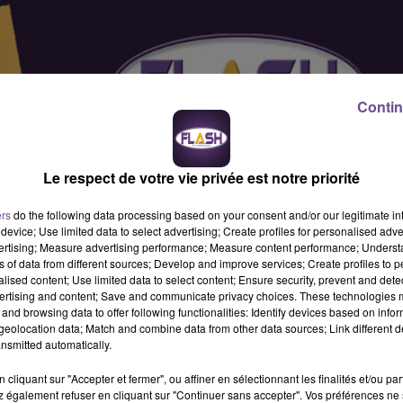
Contin
Le respect de votre vie privée est notre priorité
ers
do the following data processing based on your consent and/or our legitimate int
device; Use limited data to select advertising; Create profiles for personalised adver
vertising; Measure advertising performance; Measure content performance; Unders
ns of data from different sources; Develop and improve services; Create profiles to 
alised content; Use limited data to select content; Ensure security, prevent and detect
ertising and content; Save and communicate privacy choices. These technologies
and browsing data to offer following functionalities: Identify devices based on infor
eolocation data; Match and combine data from other data sources; Link different de
nsmitted automatically.
cliquant sur "Accepter et fermer", ou affiner en sélectionnant les finalités et/ou pa
s devrez mettre en place les produits sur le lieu de vente,
 également refuser en cliquant sur "Continuer sans accepter". Vos préférences ne 