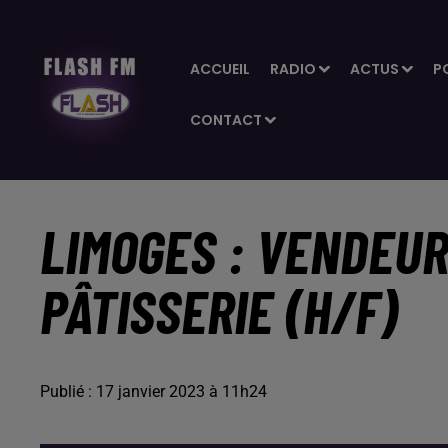
ACCUEIL
RADIO
ACTUS
P
CONTACT
LIMOGES : VENDEU
PÂTISSERIE (H/F)
Publié : 17 janvier 2023 à 11h24