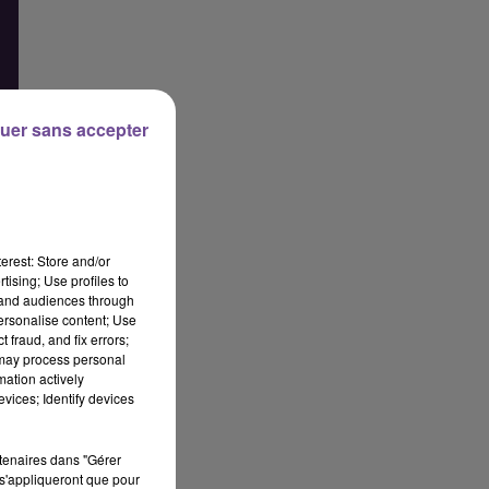
uer sans accepter
erest: Store and/or
tising; Use profiles to
tand audiences through
personalise content; Use
 fraud, and fix errors;
 may process personal
mation actively
vices; Identify devices
rtenaires dans "Gérer
s'appliqueront que pour