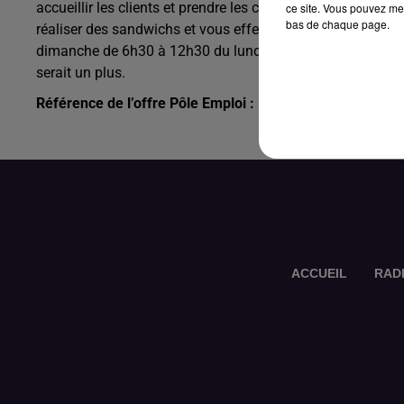
accueillir les clients et prendre les commandes, servir le 
ce site. Vous pouvez met
bas de chaque page.
réaliser des sandwichs et vous effectuerez l’entretien de la
dimanche de 6h30 à 12h30 du lundi au samedi et le diman
serait un plus.
Référence de l’offre Pôle Emploi : 147HVSG
ACCUEIL
RAD