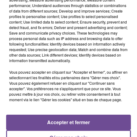
performance; Understand audiences through statistics or combinations
of data from different sources; Develop and improve services; Create
Un hôtel recherche un valet / femme de chambre. Vous
profiles to personalise content; Use profiles to select personalised
travaillez en équipe avec les valets et femmes de chambre
content; Use limited data to select content; Ensure security, prevent and
de la Maison et faites un rapport quotidien de vos tâches.
detect fraud, and fix errors; Deliver and present advertising and content;
Save and communicate privacy choices. These technologies may
Vous nettoyez et rangez les chambres et les parties
process personal data such as IP address and browsing data to offer
communes. Vous effectuez le renouvellement quotidien du
following functionalities: Identify devices based on information actively
linge, réaménagez la chambre et réorganisez les objets et
requested; Use precise geolocation data; Match and combine data from
other data sources; Link different devices; Identify devices based on
effets personnels du client. Le poste est ouvert aux
information transmitted automatically.
débutants, mais une formation hôtelière et une première
expérience réussie sur un poste similaire serait un plus.
Vous pouvez accepter en cliquant sur "Accepter et fermer", ou affiner en
sélectionnant les finalités et/ou partenaires dans "Gérer mes choix".
Référence de l’offre Pôle Emploi : 145MYPP
Vous pouvez également refuser en cliquant sur "Continuer sans
accepter". Vos préférences ne s'appliqueront que pour ce site. Vous
pouvez mettre à jour vos choix, ou retirer votre consentement à tout
moment via le lien "Gérer les cookies" situé en bas de chaque page.
Accepter et fermer
ACCUEIL
RADIO
ACTUS
PODCAST
AGENDA
PUBLICITÉS
CONTACT