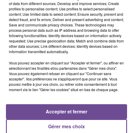
of data from different sources; Develop and improve services; Create
profiles to personalise content; Use profiles to select personalised
Les débutants sont acceptés. Une formation en interne sera
content; Use limited data to select content; Ensure security, prevent and
dispensée sur une durée d’un mois basée sur un 35h
detect fraud, and fix errors; Deliver and present advertising and content;
Save and communicate privacy choices. These technologies may
hebdomadaire. Travail à distance depuis le domicile à l’issue
process personal data such as IP address and browsing data to offer
de la formation. La formation sera rémunérée avec
following functionalities: Identify devices based on information actively
hébergement à Niort + transport pris en charge
requested; Use precise geolocation data; Match and combine data from
other data sources; Link different devices; Identify devices based on
intégralement. À l’issue de la formation un poste en CDI de
information transmitted automatically.
35h sera proposé.
Vous pouvez accepter en cliquant sur "Accepter et fermer", ou affiner en
Référence de l’offre Pôle Emploi : 139DHFS
sélectionnant les finalités et/ou partenaires dans "Gérer mes choix".
Vous pouvez également refuser en cliquant sur "Continuer sans
accepter". Vos préférences ne s'appliqueront que pour ce site. Vous
pouvez mettre à jour vos choix, ou retirer votre consentement à tout
moment via le lien "Gérer les cookies" situé en bas de chaque page.
ACCUEIL
RADIO
ACTUS
PODCAST
Accepter et fermer
AGENDA
PUBLICITÉS
CONTACT
Gérer mes choix