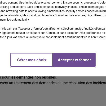
alised content; Use limited data to select content; Ensure security, prevent and detect
nce technique et fonctionnelle auprès des clients, la réalisation
ertising and content; Save and communicate privacy choices. These technologies
actuels (confidentialité, délai d’intervention). Vos missions :
and browsing data to offer following functionalities: Identify devices based on infor
eolocation data; Match and combine data from other data sources; Link different de
ications des demandes de support et résolutions des incidents
nsmitted automatically.
cliquant sur "Accepter et fermer", ou affiner en sélectionnant les finalités et/ou pa
 également refuser en cliquant sur "Continuer sans accepter". Vos préférences ne 
tre à jour vos choix, ou retirer votre consentement à tout moment via le lien "Gérer 
pport Clients en provenance des différentes sources : téléphone
Gérer mes choix
Accepter et fermer
ation à la résolution dans le respect des engagements contractue
ttre à jour les outils de gestion et de reporting,
s pour les demandes non résolues,
ravers un traitement des demandes et une résolution des inciden