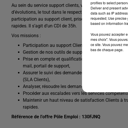
profiles to select person
Au sein du service support clients, vous assurerez l’assista
Deliver and present adv
d’évolutions, le tout dans le respect des engagements contr
data such as IP address 
requested; Use precise g
participation au support client, prise en compte et qualif
based on information tra
rapides. Il s’agit d’un CDI de 35h.
Vous pouvez accepter en 
Vos missions :
mes choix". Vous pouvez
ce site. Vous pouvez met
Participation au support Clients,
bas de chaque page.
Gestion de nos outils de support (Redmine),
Prise en compte et qualification des demandes de su
mail, portail de support,
Assurer le suivi des demandes Clients de la qualific
(SLA Clients),
Analyser, résoudre les demandes de niveau 1 et 2 et me
Procéder aux escalades vers les services compétent
Maintenir un haut niveau de satisfaction Clients à t
rapides.
Référence de l’offre Pôle Emploi : 130FJNQ