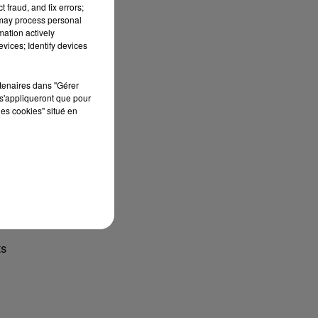
 fraud, and fix errors;
 may process personal
mation actively
vices; Identify devices
rtenaires dans "Gérer
s'appliqueront que pour
les cookies" situé en
,
ls
ts