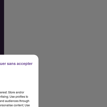
uer sans accepter
erest: Store and/or
tising; Use profiles to
tand audiences through
personalise content; Use