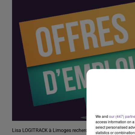
We and
our (447) partn
access information on a 
select personalised ad
Lisa LOGITRACK à Limoges recherche un technicien Progici
statistics or combinatio