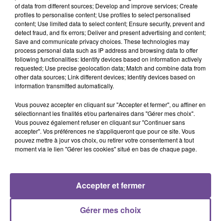
of data from different sources; Develop and improve services; Create
profiles to personalise content; Use profiles to select personalised
Un traiteur recherche un serveur en extra (H/F). Vous
content; Use limited data to select content; Ensure security, prevent and
assurerez, sous la responsabilité de votre chef de rang, le
detect fraud, and fix errors; Deliver and present advertising and content;
Save and communicate privacy choices. These technologies may
service sur toute la durée de la prestation. Ce sont des
process personal data such as IP address and browsing data to offer
missions ponctuelles sur des journées en semaine (de 11h30
following functionalities: Identify devices based on information actively
à 15h30). Vous aiderez également à la préparation de la
requested; Use precise geolocation data; Match and combine data from
other data sources; Link different devices; Identify devices based on
salle avant le début de l’événement et au nettoyage des lieux
information transmitted automatically.
à la fin de la mission.
Vous pouvez accepter en cliquant sur "Accepter et fermer", ou affiner en
Référence de l’offre Pôle Emploi : 140WFYY
sélectionnant les finalités et/ou partenaires dans "Gérer mes choix".
Vous pouvez également refuser en cliquant sur "Continuer sans
accepter". Vos préférences ne s'appliqueront que pour ce site. Vous
pouvez mettre à jour vos choix, ou retirer votre consentement à tout
moment via le lien "Gérer les cookies" situé en bas de chaque page.
ACCUEIL
RADIO
ACTUS
PODCAST
Accepter et fermer
AGENDA
PUBLICITÉS
CONTACT
Gérer mes choix