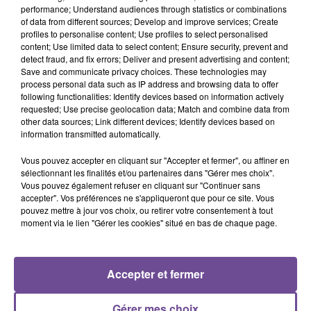
performance; Understand audiences through statistics or combinations
of data from different sources; Develop and improve services; Create
profiles to personalise content; Use profiles to select personalised
content; Use limited data to select content; Ensure security, prevent and
Un acteur majeur de l’agro-alimentaire de Limoges recherche
detect fraud, and fix errors; Deliver and present advertising and content;
un opérateur de production (H/F). Vous travaillez sur une
Save and communicate privacy choices. These technologies may
process personal data such as IP address and browsing data to offer
chaîne de production de viande en préparation,
following functionalities: Identify devices based on information actively
transformation de matières premières, conditionnement et
requested; Use precise geolocation data; Match and combine data from
expédition. Vous devez assurer le bon déroulement de la
other data sources; Link different devices; Identify devices based on
information transmitted automatically.
production tout en veillant à la qualité des produits et au
respect des normes d’hygiène.
Vous pouvez accepter en cliquant sur "Accepter et fermer", ou affiner en
sélectionnant les finalités et/ou partenaires dans "Gérer mes choix".
Référence de l’offre Pôle Emploi : 145WYHY
Vous pouvez également refuser en cliquant sur "Continuer sans
accepter". Vos préférences ne s'appliqueront que pour ce site. Vous
pouvez mettre à jour vos choix, ou retirer votre consentement à tout
moment via le lien "Gérer les cookies" situé en bas de chaque page.
Accepter et fermer
ACCUEIL
RADIO
ACTUS
PODCAST
AGENDA
PUBLICITÉS
CONTACT
Gérer mes choix