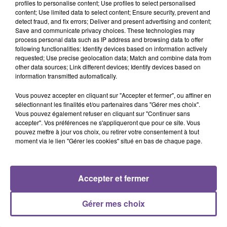
profiles to personalise content; Use profiles to select personalised
content; Use limited data to select content; Ensure security, prevent and
Vos missions: ponçage et polissage de produits en bois,
detect fraud, and fix errors; Deliver and present advertising and content;
Save and communicate privacy choices. These technologies may
contrôle qualité visuel après finition et entretien et
process personal data such as IP address and browsing data to offer
rangement du poste de travail. Vous travaillerez la journée
following functionalities: Identify devices based on information actively
du lundi au vendredi.Vous devez être issu d’une formation
requested; Use precise geolocation data; Match and combine data from
other data sources; Link different devices; Identify devices based on
sur le travail du bois (menuiserie, ébéniste …).
information transmitted automatically.
Référence de l’offre Pôle Emploi : 111LKRT
Vous pouvez accepter en cliquant sur "Accepter et fermer", ou affiner en
sélectionnant les finalités et/ou partenaires dans "Gérer mes choix".
Vous pouvez également refuser en cliquant sur "Continuer sans
accepter". Vos préférences ne s'appliqueront que pour ce site. Vous
pouvez mettre à jour vos choix, ou retirer votre consentement à tout
moment via le lien "Gérer les cookies" situé en bas de chaque page.
ACCUEIL
RADIO
ACTUS
PODCAST
Accepter et fermer
AGENDA
PUBLICITÉS
CONTACT
Gérer mes choix