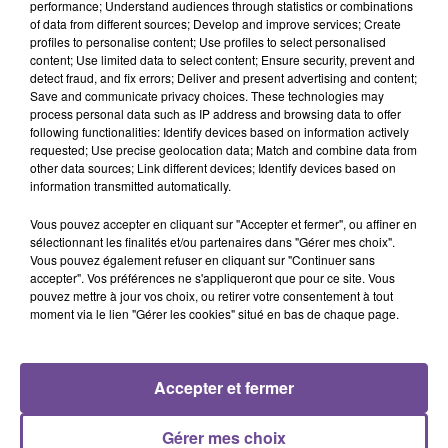
performance; Understand audiences through statistics or combinations
of data from different sources; Develop and improve services; Create
Une société recherche un manutentionnaire (H/F). Au sein
profiles to personalise content; Use profiles to select personalised
content; Use limited data to select content; Ensure security, prevent and
d'une plateforme logistique, vous effectuez le
detect fraud, and fix errors; Deliver and present advertising and content;
chargement/déchargement de colis de poids différents, le
Save and communicate privacy choices. These technologies may
pointage des étiquettes et le tri en fonction des destinations.
process personal data such as IP address and browsing data to offer
following functionalities: Identify devices based on information actively
Le poste se déroule en milieu frigorifique, ces missions
requested; Use precise geolocation data; Match and combine data from
devront être réalisées en respectant les règles de sécurité et
other data sources; Link different devices; Identify devices based on
d'hygiène alimentaire. Vous pouvez être amené à porter des
information transmitted automatically.
charges supérieures à 30 kg.
Vous pouvez accepter en cliquant sur "Accepter et fermer", ou affiner en
Référence de l’offre Pôle Emploi : 147FZWM
sélectionnant les finalités et/ou partenaires dans "Gérer mes choix".
Vous pouvez également refuser en cliquant sur "Continuer sans
accepter". Vos préférences ne s'appliqueront que pour ce site. Vous
pouvez mettre à jour vos choix, ou retirer votre consentement à tout
moment via le lien "Gérer les cookies" situé en bas de chaque page.
ACCUEIL
RADIO
ACTUS
PODCAST
Accepter et fermer
AGENDA
PUBLICITÉS
CONTACT
Gérer mes choix