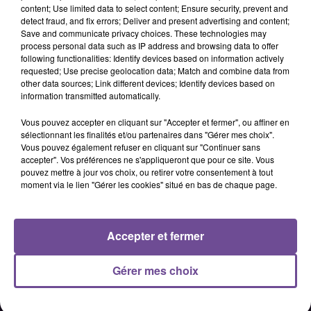
content; Use limited data to select content; Ensure security, prevent and
detect fraud, and fix errors; Deliver and present advertising and content;
Vous aurez à charge, l’entretien (ménage, lessives …) de la
Save and communicate privacy choices. These technologies may
salle de restaurant ainsi que de l’ensemble des locaux
process personal data such as IP address and browsing data to offer
following functionalities: Identify devices based on information actively
périphériques du restaurant. L’établissement est ouvert 7/7
requested; Use precise geolocation data; Match and combine data from
avec 2 jours de repos par semaine.
other data sources; Link different devices; Identify devices based on
information transmitted automatically.
Référence de l’offre Pôle Emploi : 118XVCC
Vous pouvez accepter en cliquant sur "Accepter et fermer", ou affiner en
sélectionnant les finalités et/ou partenaires dans "Gérer mes choix".
Vous pouvez également refuser en cliquant sur "Continuer sans
accepter". Vos préférences ne s'appliqueront que pour ce site. Vous
pouvez mettre à jour vos choix, ou retirer votre consentement à tout
moment via le lien "Gérer les cookies" situé en bas de chaque page.
ACCUEIL
RADIO
ACTUS
PODCAST
AGENDA
PUBLICITÉS
CONTACT
Accepter et fermer
Gérer mes choix
Mentions légales
Confidentialité
Plan du site