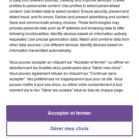
profiles to personalise content; Use profiles to select personalised
content; Use limited data to select content; Ensure security, prevent and
Vous travaillerez en autonomie, devrez être disponible et
detect fraud, and fix errors; Deliver and present advertising and content;
avoir le sens de l’écoute. Le permis poids lourd ou super
Save and communicate privacy choices. These technologies may
lourd à jour est obligatoire. Vous devez résider sur la
process personal data such as IP address and browsing data to offer
following functionalities: Identify devices based on information actively
Métropole de Limoges. Il s’agit d’un CDI de 35h à 40h par
requested; Use precise geolocation data; Match and combine data from
semaine.
other data sources; Link different devices; Identify devices based on
information transmitted automatically.
Référence de l’offre : HELP Auto 18 rue du petit Theil
87280 Limoges
Vous pouvez accepter en cliquant sur "Accepter et fermer", ou affiner en
sélectionnant les finalités et/ou partenaires dans "Gérer mes choix".
Vous pouvez également refuser en cliquant sur "Continuer sans
accepter". Vos préférences ne s'appliqueront que pour ce site. Vous
pouvez mettre à jour vos choix, ou retirer votre consentement à tout
moment via le lien "Gérer les cookies" situé en bas de chaque page.
ACCUEIL
RADIO
ACTUS
PODCAST
Accepter et fermer
AGENDA
PUBLICITÉS
CONTACT
Gérer mes choix