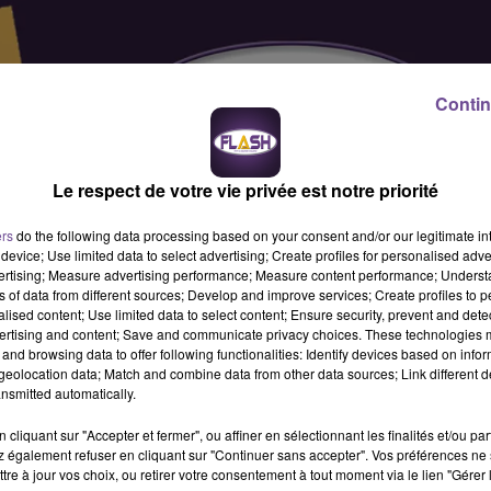
Contin
Le respect de votre vie privée est notre priorité
ers
do the following data processing based on your consent and/or our legitimate int
device; Use limited data to select advertising; Create profiles for personalised adver
vertising; Measure advertising performance; Measure content performance; Unders
ns of data from different sources; Develop and improve services; Create profiles to 
alised content; Use limited data to select content; Ensure security, prevent and detect
ertising and content; Save and communicate privacy choices. These technologies
and browsing data to offer following functionalities: Identify devices based on infor
eolocation data; Match and combine data from other data sources; Link different de
nsmitted automatically.
cliquant sur "Accepter et fermer", ou affiner en sélectionnant les finalités et/ou pa
 également refuser en cliquant sur "Continuer sans accepter". Vos préférences ne 
ers opérationnels, les accompagner, les conseiller et les
tre à jour vos choix, ou retirer votre consentement à tout moment via le lien "Gérer 