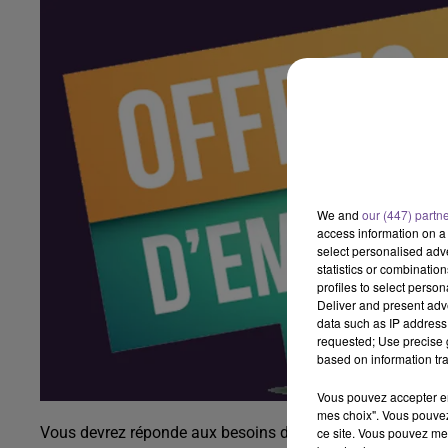
We and
our (447) partn
access information on a 
select personalised ad
statistics or combinatio
profiles to select person
Deliver and present adv
data such as IP address 
requested; Use precise g
based on information tra
Vous pouvez accepter en 
mes choix". Vous pouvez
Vous devrez réponde aux besoins de recrutement des manag
ce site. Vous pouvez met