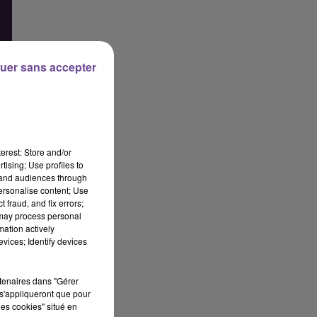
uer sans accepter
erest: Store and/or
tising; Use profiles to
tand audiences through
personalise content; Use
 fraud, and fix errors;
 may process personal
mation actively
vices; Identify devices
rtenaires dans "Gérer
s'appliqueront que pour
les cookies" situé en