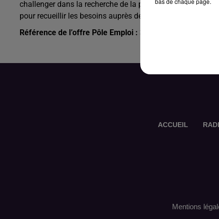
bas de chaque page.
challenger dans la recherche de la perle rare. Après une
pour recueillir les besoins auprès des managers, la rédactio
Référence de l’offre Pôle Emploi : 3362743
ACCUEIL
RAD
Mentions légal