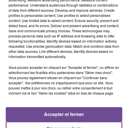
performance; Understand audiences through statistics or combinations
of data from different sources; Develop and improve services; Create
Une société recherche un assistant ressources humaines
profiles to personalise content; Use profiles to select personalised
(H/F). Vous aurez pour missions : contribuer à la gestion des
content; Use limited data to select content; Ensure security, prevent and
relations sociales, participer à la constitution et l’instruction
detect fraud, and fix errors; Deliver and present advertising and content;
Save and communicate privacy choices. These technologies may
des dossiers disciplinaires, continuer à la gestion de l’emploi
process personal data such as IP address and browsing data to offer
et du développement RH et la gestion administrative,
following functionalities: Identify devices based on information actively
préparer les réunions, mettre à jour les tableaux de bord RH
requested; Use precise geolocation data; Match and combine data from
other data sources; Link different devices; Identify devices based on
et contribuer à la diffusion des informations RH. Vous êtes
information transmitted automatically.
diplômé d’une formation dans le domaine des ressources
humaines. Vous êtes rigoureux et organisé.
Vous pouvez accepter en cliquant sur "Accepter et fermer", ou affiner en
sélectionnant les finalités et/ou partenaires dans "Gérer mes choix".
Référence de l’offre Pôle Emploi : 142XRSQ
Vous pouvez également refuser en cliquant sur "Continuer sans
accepter". Vos préférences ne s'appliqueront que pour ce site. Vous
pouvez mettre à jour vos choix, ou retirer votre consentement à tout
moment via le lien "Gérer les cookies" situé en bas de chaque page.
Accepter et fermer
ACCUEIL
RADIO
ACTUS
PODCAST
AGENDA
PUBLICITÉS
CONTACT