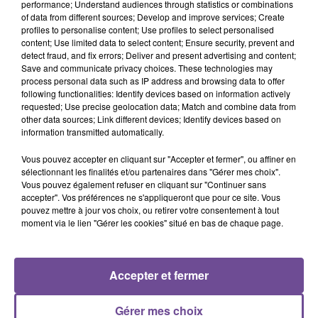
performance; Understand audiences through statistics or combinations
of data from different sources; Develop and improve services; Create
Une société spécialisée dans la location de véhicules
profiles to personalise content; Use profiles to select personalised
content; Use limited data to select content; Ensure security, prevent and
industriels avec conducteurs recherche un assistant
detect fraud, and fix errors; Deliver and present advertising and content;
comptable (H/F). Vos missions : saisie des factures clients
Save and communicate privacy choices. These technologies may
et fournisseurs, rapprochement bancaire et carburant,
process personal data such as IP address and browsing data to offer
following functionalities: Identify devices based on information actively
archivage des factures, transfert des opérations comptable
requested; Use precise geolocation data; Match and combine data from
via le logiciel internet établissement de la TVA, ouverture du
other data sources; Link different devices; Identify devices based on
courrier et gestion des appels collaborateurs sur l’utilisation
information transmitted automatically.
du logiciel interne.
Vous pouvez accepter en cliquant sur "Accepter et fermer", ou affiner en
Référence de l’offre Pôle Emploi : 143PFZY
sélectionnant les finalités et/ou partenaires dans "Gérer mes choix".
Vous pouvez également refuser en cliquant sur "Continuer sans
accepter". Vos préférences ne s'appliqueront que pour ce site. Vous
pouvez mettre à jour vos choix, ou retirer votre consentement à tout
moment via le lien "Gérer les cookies" situé en bas de chaque page.
ACCUEIL
RADIO
ACTUS
PODCAST
Accepter et fermer
AGENDA
PUBLICITÉS
CONTACT
Gérer mes choix