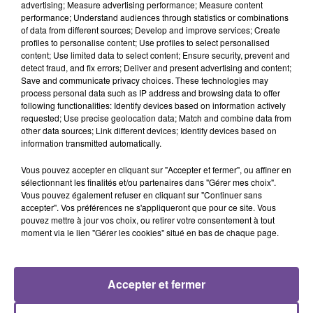
advertising; Measure advertising performance; Measure content
performance; Understand audiences through statistics or combinations
of data from different sources; Develop and improve services; Create
profiles to personalise content; Use profiles to select personalised
Vous serez en charge de la gestion administrative et
content; Use limited data to select content; Ensure security, prevent and
detect fraud, and fix errors; Deliver and present advertising and content;
commerciale. Vos missions : gestion des devis, réception et
Save and communicate privacy choices. These technologies may
enregistrement des commandes, vérification des factures,
process personal data such as IP address and browsing data to offer
suivi des livraisons, Back office du commercial et secrétariat
following functionalities: Identify devices based on information actively
requested; Use precise geolocation data; Match and combine data from
divers. Il s’agit d’un poste à 39h par semaine, en horaires de
other data sources; Link different devices; Identify devices based on
bureau, du lundi au vendredi. Titulaire d’un diplôme de
information transmitted automatically.
niveau Bac +2 en Gestion, vous disposez d’une expérience
Vous pouvez accepter en cliquant sur "Accepter et fermer", ou affiner en
d’au moins deux ans, sur un poste similaire.
sélectionnant les finalités et/ou partenaires dans "Gérer mes choix".
Référence de l’offre Pôle Emploi : 137GPBV
Vous pouvez également refuser en cliquant sur "Continuer sans
accepter". Vos préférences ne s'appliqueront que pour ce site. Vous
pouvez mettre à jour vos choix, ou retirer votre consentement à tout
moment via le lien "Gérer les cookies" situé en bas de chaque page.
Accepter et fermer
ACCUEIL
RADIO
ACTUS
PODCAST