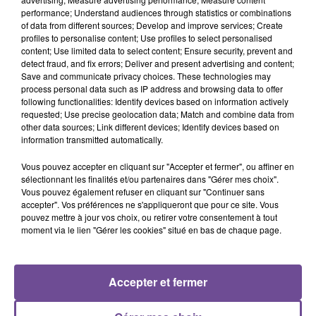
performance; Understand audiences through statistics or combinations
of data from different sources; Develop and improve services; Create
Vos missions seront les suivantes : traitement des bons de
profiles to personalise content; Use profiles to select personalised
livraisons, rapprochement des factures, mise à jour du
content; Use limited data to select content; Ensure security, prevent and
document unique, renouvellement des qualifications de
detect fraud, and fix errors; Deliver and present advertising and content;
Save and communicate privacy choices. These technologies may
l’entreprise, certificats de capacité, suivi des visites
process personal data such as IP address and browsing data to offer
médicales, règlement des factures, gestion des intérimaires
following functionalities: Identify devices based on information actively
et relève des cautions de garantie. Vous assurerez
requested; Use precise geolocation data; Match and combine data from
other data sources; Link different devices; Identify devices based on
également une partie de community management, avec la
information transmitted automatically.
mise en ligne de publications sur les différentes réseaux
sociaux.
Vous pouvez accepter en cliquant sur "Accepter et fermer", ou affiner en
sélectionnant les finalités et/ou partenaires dans "Gérer mes choix".
Référence de l’offre Pôle Emploi : 132HQMS
Vous pouvez également refuser en cliquant sur "Continuer sans
accepter". Vos préférences ne s'appliqueront que pour ce site. Vous
pouvez mettre à jour vos choix, ou retirer votre consentement à tout
moment via le lien "Gérer les cookies" situé en bas de chaque page.
Accepter et fermer
ACCUEIL
RADIO
ACTUS
PODCAST
AGENDA
PUBLICITÉS
CONTACT