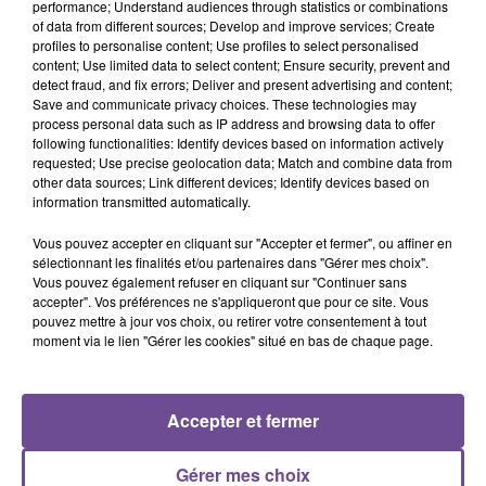
performance; Understand audiences through statistics or combinations
of data from different sources; Develop and improve services; Create
En complément des équipes déjà en place la personne
profiles to personalise content; Use profiles to select personalised
content; Use limited data to select content; Ensure security, prevent and
recherchée secondera les équipes en place, sur les
detect fraud, and fix errors; Deliver and present advertising and content;
accompagnements de la vie quotidienne, elle sera également
Save and communicate privacy choices. These technologies may
amenée à accompagner les activités. Le poste est à pourvoir
process personal data such as IP address and browsing data to offer
following functionalities: Identify devices based on information actively
immédiatement, les candidatures sont à déposer avant le 31
requested; Use precise geolocation data; Match and combine data from
juillet. Le permis de conduite est très vivement recommandé.
other data sources; Link different devices; Identify devices based on
Vous serez amené à travailler certains week-ends mais pas
information transmitted automatically.
de nuits.
Vous pouvez accepter en cliquant sur "Accepter et fermer", ou affiner en
Référence de l’offre Pôle Emploi : 136NWQC
sélectionnant les finalités et/ou partenaires dans "Gérer mes choix".
Vous pouvez également refuser en cliquant sur "Continuer sans
accepter". Vos préférences ne s'appliqueront que pour ce site. Vous
pouvez mettre à jour vos choix, ou retirer votre consentement à tout
moment via le lien "Gérer les cookies" situé en bas de chaque page.
ACCUEIL
RADIO
ACTUS
PODCAST
Accepter et fermer
AGENDA
PUBLICITÉS
CONTACT
Gérer mes choix