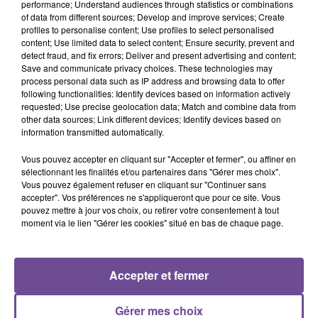
performance; Understand audiences through statistics or combinations
of data from different sources; Develop and improve services; Create
Une entreprise recherche un aide déménageur (H/F). Vos
profiles to personalise content; Use profiles to select personalised
content; Use limited data to select content; Ensure security, prevent and
missions : faire un état des éléments à déménager et
detect fraud, and fix errors; Deliver and present advertising and content;
signaler les anomalies au client. Conditionner un produit
Save and communicate privacy choices. These technologies may
selon les caractéristiques et les modes de transport.
process personal data such as IP address and browsing data to offer
following functionalities: Identify devices based on information actively
Déménager des charges lourdes. Vous êtes disponible
requested; Use precise geolocation data; Match and combine data from
rapidement et vous pouvez soulever des charges lourdes. Le
other data sources; Link different devices; Identify devices based on
permis B est demandé pour conduire le véhicule de la
information transmitted automatically.
société.
Vous pouvez accepter en cliquant sur "Accepter et fermer", ou affiner en
Référence de l’offre Pôle Emploi : 147HNZP
sélectionnant les finalités et/ou partenaires dans "Gérer mes choix".
Vous pouvez également refuser en cliquant sur "Continuer sans
accepter". Vos préférences ne s'appliqueront que pour ce site. Vous
pouvez mettre à jour vos choix, ou retirer votre consentement à tout
moment via le lien "Gérer les cookies" situé en bas de chaque page.
ACCUEIL
RADIO
ACTUS
PODCAST
Accepter et fermer
AGENDA
PUBLICITÉS
CONTACT
Gérer mes choix