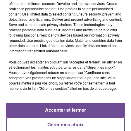
of data from different sources; Develop and improve services; Create
profiles to personalise content; Use profiles to select personalised
La société SO ALU, basée à Condat-sur-Vienne, spécialisé
content; Use limited data to select content; Ensure security, prevent and
dans la pose de gouttières en Aluminium et avant-toit en alu
detect fraud, and fix errors; Deliver and present advertising and content;
Save and communicate privacy choices. These technologies may
ou en PVC recherche un poseur (H/F). Il s’agit d’un CDI de
process personal data such as IP address and browsing data to offer
35h par semaine. Vous travaillez un vendredi sur 2 de RTT.
following functionalities: Identify devices based on information actively
Vous disposez de panier-repas et d’une mutuelle d’entreprise.
requested; Use precise geolocation data; Match and combine data from
other data sources; Link different devices; Identify devices based on
Les débutants sont acceptés pour ce poste. Une formation
information transmitted automatically.
sera réalisée en interne. Le permis B est exigé.
Vous pouvez accepter en cliquant sur "Accepter et fermer", ou affiner en
Référence de l’offre : contact@soalu-gouttiere.fr
sélectionnant les finalités et/ou partenaires dans "Gérer mes choix".
Vous pouvez également refuser en cliquant sur "Continuer sans
accepter". Vos préférences ne s'appliqueront que pour ce site. Vous
pouvez mettre à jour vos choix, ou retirer votre consentement à tout
moment via le lien "Gérer les cookies" situé en bas de chaque page.
ACCUEIL
RADIO
ACTUS
PODCAST
Accepter et fermer
AGENDA
PUBLICITÉS
CONTACT
Gérer mes choix