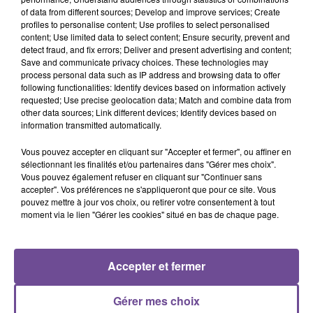
À Bonnat, une société de pompes funèbres recherche un
of data from different sources; Develop and improve services; Create
porteur (H/F). Sous la responsabilité du maître de cérémonie,
profiles to personalise content; Use profiles to select personalised
vous intervenez en équipe pour : Mise d'étiquettes sur les
content; Use limited data to select content; Ensure security, prevent and
detect fraud, and fix errors; Deliver and present advertising and content;
fleurs + cartes et chargement dans le corbillard. Préparation
Save and communicate privacy choices. These technologies may
des registres et papiers des familles. Fermeture du cercueil +
process personal data such as IP address and browsing data to offer
pose de sceller. Chargement du corps dans le corbillard.
following functionalities: Identify devices based on information actively
requested; Use precise geolocation data; Match and combine data from
Mise des fleurs des familles dans l'église ou cimetière avant
other data sources; Link different devices; Identify devices based on
la cérémonie. Port de charges lourdes, chute d'objets et
information transmitted automatically.
plain-pied.
Vous pouvez accepter en cliquant sur "Accepter et fermer", ou affiner en
Référence de l’offre Pôle Emploi : 154VLKT
sélectionnant les finalités et/ou partenaires dans "Gérer mes choix".
Vous pouvez également refuser en cliquant sur "Continuer sans
accepter". Vos préférences ne s'appliqueront que pour ce site. Vous
pouvez mettre à jour vos choix, ou retirer votre consentement à tout
moment via le lien "Gérer les cookies" situé en bas de chaque page.
ACCUEIL
RADIO
ACTUS
PODCAST
Accepter et fermer
AGENDA
PUBLICITÉS
CONTACT
Gérer mes choix