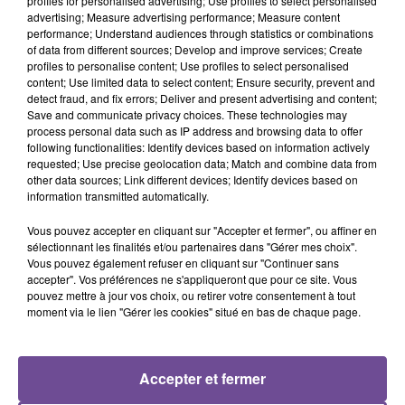
profiles for personalised advertising; Use profiles to select personalised
advertising; Measure advertising performance; Measure content
performance; Understand audiences through statistics or combinations
of data from different sources; Develop and improve services; Create
profiles to personalise content; Use profiles to select personalised
Un concessionnaire agricole recherche un adjoint directeur
content; Use limited data to select content; Ensure security, prevent and
technique (H/F). Le poste est à pourvoir dès que possible en
detect fraud, and fix errors; Deliver and present advertising and content;
CDI. Vos missions : proposer une solution technique
Save and communicate privacy choices. These technologies may
process personal data such as IP address and browsing data to offer
adaptée, coordonner les projets d'assistance technique, aider
following functionalities: Identify devices based on information actively
à identifier et analyser des
requested; Use precise geolocation data; Match and combine data from
incidents/dysfonctionnements/pannes, optimiser les
other data sources; Link different devices; Identify devices based on
information transmitted automatically.
procédures d'assistance technique et collecter les
informations permettant de faire évoluer le Groupe en
Vous pouvez accepter en cliquant sur "Accepter et fermer", ou affiner en
technologie et fonctionnalités logicielles.
sélectionnant les finalités et/ou partenaires dans "Gérer mes choix".
Vous pouvez également refuser en cliquant sur "Continuer sans
Référence de l’offre Pôle Emploi : 154WMVS
accepter". Vos préférences ne s'appliqueront que pour ce site. Vous
pouvez mettre à jour vos choix, ou retirer votre consentement à tout
moment via le lien "Gérer les cookies" situé en bas de chaque page.
Accepter et fermer
ACCUEIL
RADIO
ACTUS
PODCAST