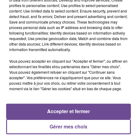
profiles to personalise content; Use profiles to select personalised
content; Use limited data to select content; Ensure security, prevent and
Vous serez en charge de la tenue de votre rayon. Une bonne
detect fraud, and fix errors; Deliver and present advertising and content;
connaissance des produits est indispensable. Vous
Save and communicate privacy choices. These technologies may
réaliserez la commande, réception, contrôle, remplissage,
process personal data such as IP address and browsing data to offer
following functionalities: Identify devices based on information actively
gestion des stocks, balisage, propreté et informations. Vous
requested; Use precise geolocation data; Match and combine data from
devrez être vigilant sur la qualité du service rendu à la
other data sources; Link different devices; Identify devices based on
clientèle.
information transmitted automatically.
Référence de l’offre Pôle Emploi : 0084168
Vous pouvez accepter en cliquant sur "Accepter et fermer", ou affiner en
sélectionnant les finalités et/ou partenaires dans "Gérer mes choix".
Vous pouvez également refuser en cliquant sur "Continuer sans
accepter". Vos préférences ne s'appliqueront que pour ce site. Vous
pouvez mettre à jour vos choix, ou retirer votre consentement à tout
moment via le lien "Gérer les cookies" situé en bas de chaque page.
ACCUEIL
RADIO
ACTUS
PODCAST
Accepter et fermer
AGENDA
PUBLICITÉS
CONTACT
Gérer mes choix