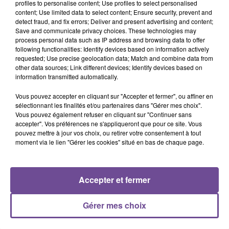
profiles to personalise content; Use profiles to select personalised
content; Use limited data to select content; Ensure security, prevent and
Vos effectuerez du ménage courant (nettoyage des sols,
detect fraud, and fix errors; Deliver and present advertising and content;
Save and communicate privacy choices. These technologies may
aspirateur …), nettoyage des surfaces, rangement des pièces,
process personal data such as IP address and browsing data to offer
repassage, entretien du linge, vaisselle, aide à la préparation
following functionalities: Identify devices based on information actively
des repas et des courses de proximité. Possibilité
requested; Use precise geolocation data; Match and combine data from
other data sources; Link different devices; Identify devices based on
d’aménager le planning selon votre emploi du temps.
information transmitted automatically.
Référence de l’offre Pôle Emploi : 0408891
Vous pouvez accepter en cliquant sur "Accepter et fermer", ou affiner en
sélectionnant les finalités et/ou partenaires dans "Gérer mes choix".
Vous pouvez également refuser en cliquant sur "Continuer sans
accepter". Vos préférences ne s'appliqueront que pour ce site. Vous
pouvez mettre à jour vos choix, ou retirer votre consentement à tout
moment via le lien "Gérer les cookies" situé en bas de chaque page.
ACCUEIL
RADIO
ACTUS
PODCAST
Accepter et fermer
AGENDA
PUBLICITÉS
CONTACT
Gérer mes choix