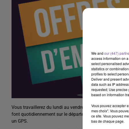
We and
our (447) partn
access information on a 
select personalised ad
statistics or combinatio
profiles to select person
Deliver and present adv
data such as IP address 
requested; Use precise g
based on information tra
Vous pouvez accepter en 
Vous travaillerez du lundi au vendredi, les horaires sont
mes choix". Vous pouvez
font quotidiennement sur le département de la Creuse. Vou
ce site. Vous pouvez met
un GPS.
bas de chaque page.