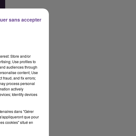
uer sans accepter
erest: Store and/or
tising; Use profiles to
tand audiences through
personalise content; Use
 fraud, and fix errors;
 may process personal
mation actively
vices; Identify devices
rtenaires dans "Gérer
se
s'appliqueront que pour
ec
les cookies" situé en