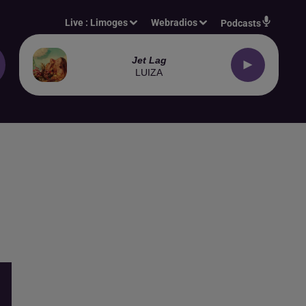
Live :
Limoges
Webradios
Podcasts
Jet Lag
LUIZA