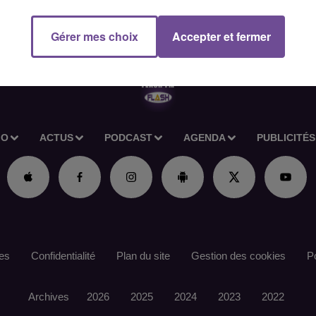
Gérer mes choix
Accepter et fermer
IO
ACTUS
PODCAST
AGENDA
PUBLICITÉS
es
Confidentialité
Plan du site
Gestion des cookies
Po
Archives
2026
2025
2024
2023
2022