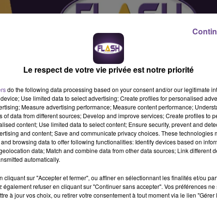
Contin
Le respect de votre vie privée est notre priorité
ers
do the following data processing based on your consent and/or our legitimate int
device; Use limited data to select advertising; Create profiles for personalised adver
vertising; Measure advertising performance; Measure content performance; Unders
ns of data from different sources; Develop and improve services; Create profiles to 
alised content; Use limited data to select content; Ensure security, prevent and detect
ertising and content; Save and communicate privacy choices. These technologies
and browsing data to offer following functionalities: Identify devices based on infor
eolocation data; Match and combine data from other data sources; Link different de
nsmitted automatically.
cliquant sur "Accepter et fermer", ou affiner en sélectionnant les finalités et/ou pa
 variables en fonction des missions proposées. Les déplacements 
 également refuser en cliquant sur "Continuer sans accepter". Vos préférences ne 
s devez être autonome, savoir vous repérer sur une carte ou av
tre à jour vos choix, ou retirer votre consentement à tout moment via le lien "Gérer 