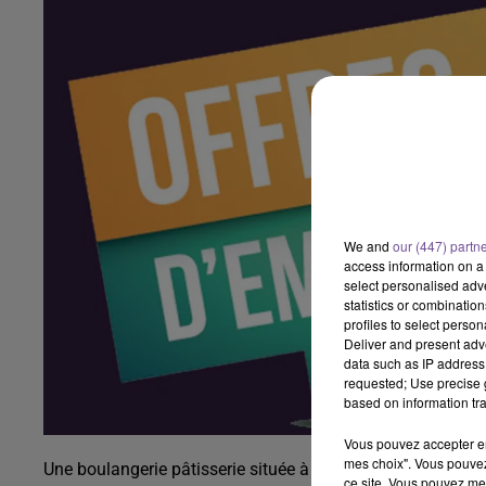
We and
our (447) partn
access information on a 
select personalised ad
statistics or combinatio
profiles to select person
Deliver and present adv
data such as IP address 
requested; Use precise g
based on information tra
Vous pouvez accepter en 
mes choix". Vous pouvez
Une boulangerie pâtisserie située à Lavaveix-les-Mines r
ce site. Vous pouvez met