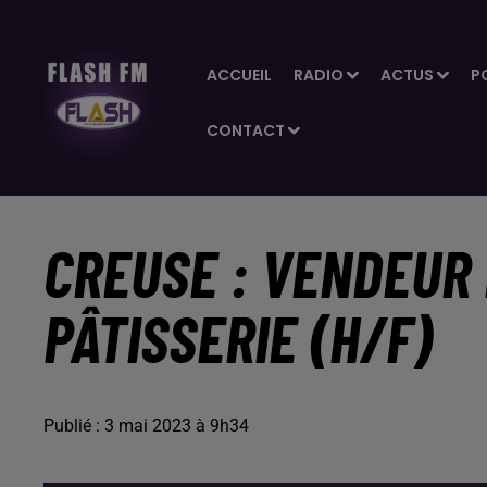
ACCUEIL
RADIO
ACTUS
P
CONTACT
CREUSE : VENDEUR
PÂTISSERIE (H/F)
Publié : 3 mai 2023 à 9h34