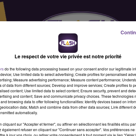
Contin
Le respect de votre vie privée est notre priorité
ers
do the following data processing based on your consent and/or our legitimate int
device; Use limited data to select advertising; Create profiles for personalised adver
vertising; Measure advertising performance; Measure content performance; Unders
ns of data from different sources; Develop and improve services; Create profiles to 
alised content; Use limited data to select content; Ensure security, prevent and detect
ertising and content; Save and communicate privacy choices. These technologies
and browsing data to offer following functionalities: Identify devices based on infor
eolocation data; Match and combine data from other data sources; Link different de
nsmitted automatically.
cliquant sur "Accepter et fermer", ou affiner en sélectionnant les finalités et/ou pa
 également refuser en cliquant sur "Continuer sans accepter". Vos préférences ne 
echerche un vendeur (H/F). Vous assurez l'encaissement, nettoya
tre à jour vos choix, ou retirer votre consentement à tout moment via le lien "Gérer 