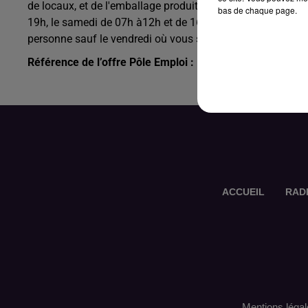
de locaux, et de l'emballage produits. Vous travaillez le 
bas de chaque page.
19h, le samedi de 07h à12h et de 16h à 19h et le dimanch
personne sauf le vendredi où vous serez seul. 2 jours de 
Référence de l’offre Pôle Emploi : 153MZZD
ACCUEIL
RAD
Mentions légal