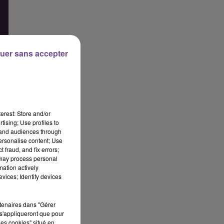
uer sans accepter
erest: Store and/or
tising; Use profiles to
tand audiences through
personalise content; Use
 fraud, and fix errors;
 may process personal
mation actively
vices; Identify devices
rtenaires dans "Gérer
s'appliqueront que pour
ge
les cookies" situé en