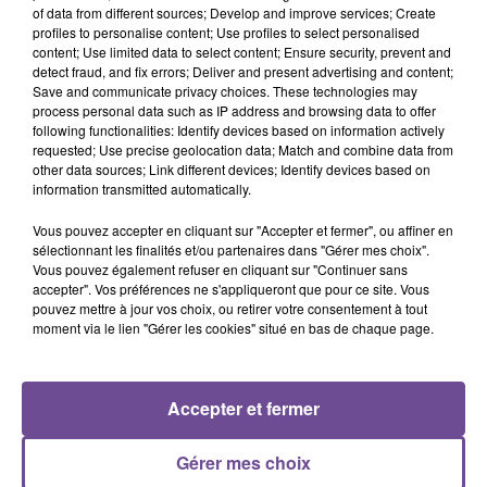
of data from different sources; Develop and improve services; Create
profiles to personalise content; Use profiles to select personalised
Vos missions : mettre en forme et réaliser les documents
content; Use limited data to select content; Ensure security, prevent and
demandés par l’équipe pluridisciplinaire. Aider à la prise de
detect fraud, and fix errors; Deliver and present advertising and content;
Save and communicate privacy choices. These technologies may
rendez-vous pour l’action en milieu de travail pour l’équipe.
process personal data such as IP address and browsing data to offer
Etre en contact avec l’hardèrent et l’accompagner dans ses
following functionalities: Identify devices based on information actively
démarches administratives. Préparer les interventions des
requested; Use precise geolocation data; Match and combine data from
other data sources; Link different devices; Identify devices based on
membres de l’équipe. Archiver les dossiers médicaux at
information transmitted automatically.
scanner les documents à insérer dans les dossiers.
Vous pouvez accepter en cliquant sur "Accepter et fermer", ou affiner en
Référence de l’offre Pôle Emploi : 1446488
sélectionnant les finalités et/ou partenaires dans "Gérer mes choix".
Vous pouvez également refuser en cliquant sur "Continuer sans
accepter". Vos préférences ne s'appliqueront que pour ce site. Vous
pouvez mettre à jour vos choix, ou retirer votre consentement à tout
moment via le lien "Gérer les cookies" situé en bas de chaque page.
ACCUEIL
RADIO
ACTUS
PODCAST
Accepter et fermer
AGENDA
PUBLICITÉS
CONTACT
Gérer mes choix