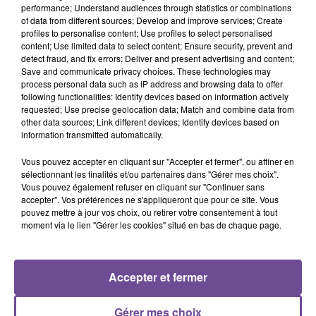
performance; Understand audiences through statistics or combinations
of data from different sources; Develop and improve services; Create
profiles to personalise content; Use profiles to select personalised
content; Use limited data to select content; Ensure security, prevent and
Une société de la Souterraine spécialisée dans le secteur du
detect fraud, and fix errors; Deliver and present advertising and content;
bâtiment recherche une secrétaire du bâtiment (H/F). Vos
Save and communicate privacy choices. These technologies may
process personal data such as IP address and browsing data to offer
tâches : accueil, mise en forme des documents, élaboration
following functionalities: Identify devices based on information actively
des devis, facturation et préparation paies.Vous possédez
requested; Use precise geolocation data; Match and combine data from
déjà une première expérience dans le domaine administratif.
other data sources; Link different devices; Identify devices based on
information transmitted automatically.
Vous travaillerez 8h hebdomadaire. Il s’agit d’un CDD de 32
mois.
Vous pouvez accepter en cliquant sur "Accepter et fermer", ou affiner en
sélectionnant les finalités et/ou partenaires dans "Gérer mes choix".
Référence de l’offre Pôle Emploi : 141GQFZ
Vous pouvez également refuser en cliquant sur "Continuer sans
accepter". Vos préférences ne s'appliqueront que pour ce site. Vous
pouvez mettre à jour vos choix, ou retirer votre consentement à tout
moment via le lien "Gérer les cookies" situé en bas de chaque page.
Accepter et fermer
ACCUEIL
RADIO
ACTUS
PODCAST
AGENDA
PUBLICITÉS
CONTACT
Gérer mes choix