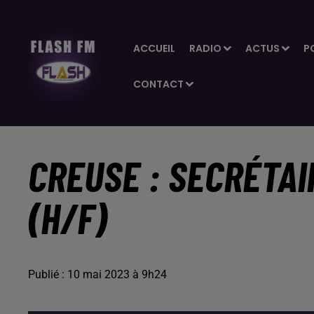
ACCUEIL
RADIO
ACTUS
P
CONTACT
CREUSE : SECRÉTAI
(H/F)
Publié : 10 mai 2023 à 9h24