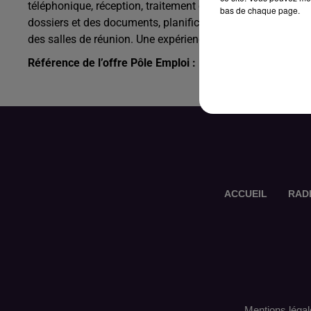
téléphonique, réception, traitement et orientation des app
bas de chaque page.
dossiers et des documents, planification des réunions inte
des salles de réunion. Une expérience en secrétariat de dir
Référence de l’offre Pôle Emploi : 153VYJS
ACCUEIL
RAD
Mentions légal