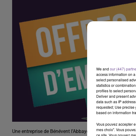
We and
our (447) partn
access information on a 
select personalised ad
statistics or combinatio
profiles to select person
Deliver and present adv
data such as IP address 
requested; Use precise g
based on information tra
Vous pouvez accepter en 
mes choix". Vous pouvez
Une entreprise de Bénévent l’Abbaye recherche une secréta
ce site. Vous pouvez met