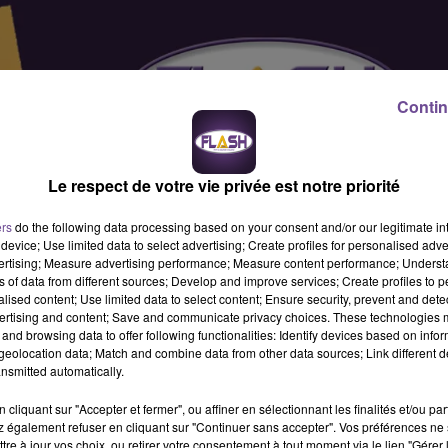
Contin
Le respect de votre vie privée est notre priorité
ers
do the following data processing based on your consent and/or our legitimate int
device; Use limited data to select advertising; Create profiles for personalised adver
vertising; Measure advertising performance; Measure content performance; Unders
ns of data from different sources; Develop and improve services; Create profiles to 
alised content; Use limited data to select content; Ensure security, prevent and detect
ertising and content; Save and communicate privacy choices. These technologies
and browsing data to offer following functionalities: Identify devices based on infor
eolocation data; Match and combine data from other data sources; Link different de
nsmitted automatically.
cliquant sur "Accepter et fermer", ou affiner en sélectionnant les finalités et/ou pa
 également refuser en cliquant sur "Continuer sans accepter". Vos préférences ne 
ire administrative (H/F). Vos missions : accueil physique et
tre à jour vos choix, ou retirer votre consentement à tout moment via le lien "Gérer 