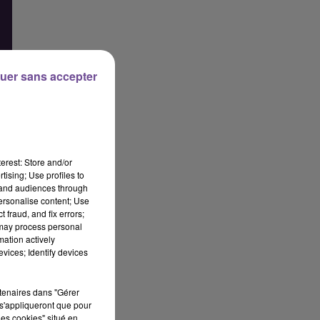
uer sans accepter
erest: Store and/or
tising; Use profiles to
tand audiences through
personalise content; Use
 fraud, and fix errors;
 may process personal
mation actively
vices; Identify devices
rtenaires dans "Gérer
s'appliqueront que pour
les cookies" situé en