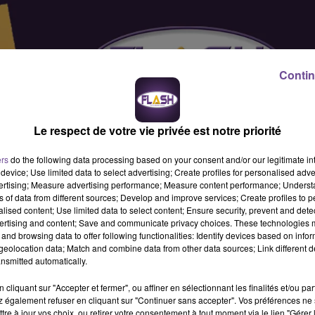
Contin
Le respect de votre vie privée est notre priorité
ers
do the following data processing based on your consent and/or our legitimate int
device; Use limited data to select advertising; Create profiles for personalised adver
vertising; Measure advertising performance; Measure content performance; Unders
ns of data from different sources; Develop and improve services; Create profiles to 
alised content; Use limited data to select content; Ensure security, prevent and detect
ertising and content; Save and communicate privacy choices. These technologies
and browsing data to offer following functionalities: Identify devices based on infor
eolocation data; Match and combine data from other data sources; Link different de
nsmitted automatically.
cliquant sur "Accepter et fermer", ou affiner en sélectionnant les finalités et/ou pa
 également refuser en cliquant sur "Continuer sans accepter". Vos préférences ne 
ve (H/F). Vos missions : accueil physique et téléphonique,
tre à jour vos choix, ou retirer votre consentement à tout moment via le lien "Gérer 