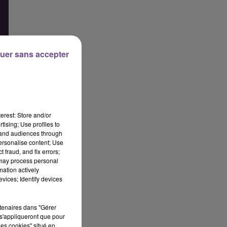
uer sans accepter
erest: Store and/or
tising; Use profiles to
tand audiences through
personalise content; Use
 fraud, and fix errors;
 may process personal
mation actively
vices; Identify devices
rtenaires dans "Gérer
s'appliqueront que pour
les cookies" situé en