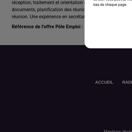
réception, traitement et orientation des appels et message
bas de chaque page.
documents, planification des réunions internes et externes
réunion. Une expérience en secrétariat de direction est sou
Référence de l’offre Pôle Emploi : 143BSBR
ACCUEIL
RAD
Mentions légal