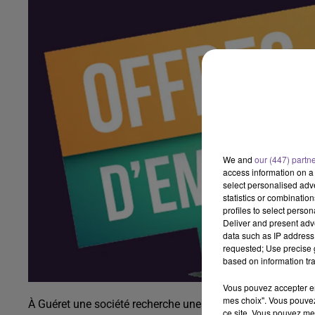
We and
our (447) partn
access information on a 
select personalised ad
statistics or combinatio
profiles to select person
Deliver and present adv
data such as IP address 
requested; Use precise g
based on information tra
Vous pouvez accepter en 
mes choix". Vous pouvez
À Guéret une société recherche une secrétaire administrati
ce site. Vous pouvez met