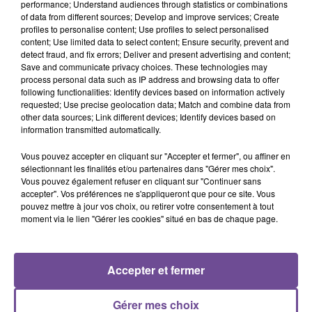
performance; Understand audiences through statistics or combinations
of data from different sources; Develop and improve services; Create
Vos missions : assurer l’accueil, contribuer à la satisfaction
profiles to personalise content; Use profiles to select personalised
content; Use limited data to select content; Ensure security, prevent and
permanente en assurant une prestation de qualité dans le
detect fraud, and fix errors; Deliver and present advertising and content;
respect des normes et procédures, enregistrer les
Save and communicate privacy choices. These technologies may
réservations clients, accueillir et prendre en charge le client
process personal data such as IP address and browsing data to offer
following functionalities: Identify devices based on information actively
depuis son arrivée jusqu’a son départ et contribuer à sa
requested; Use precise geolocation data; Match and combine data from
satisfaction permanente en assurant une prestation de
other data sources; Link different devices; Identify devices based on
qualité. Une formation en interne vous sera proposée sur les
information transmitted automatically.
logiciels.
Vous pouvez accepter en cliquant sur "Accepter et fermer", ou affiner en
Référence de l’offre Pôle Emploi : 126LMKJ
sélectionnant les finalités et/ou partenaires dans "Gérer mes choix".
Vous pouvez également refuser en cliquant sur "Continuer sans
accepter". Vos préférences ne s'appliqueront que pour ce site. Vous
pouvez mettre à jour vos choix, ou retirer votre consentement à tout
moment via le lien "Gérer les cookies" situé en bas de chaque page.
ACCUEIL
RADIO
ACTUS
PODCAST
Accepter et fermer
AGENDA
PUBLICITÉS
CONTACT
Gérer mes choix