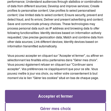
performance; Understand audiences through statistics or combinations
of data from different sources; Develop and improve services; Create
Dans le secteur de Maison Feyne, une société recherche un
profiles to personalise content; Use profiles to select personalised
content; Use limited data to select content; Ensure security, prevent and
préparateur de commandes (H/F). Au sein d’une industrie
detect fraud, and fix errors; Deliver and present advertising and content;
agroalimentaire, vous serez chargé de la préparation des
Save and communicate privacy choices. These technologies may
commandes, vous devrez porter des charges, manipuler les
process personal data such as IP address and browsing data to offer
following functionalities: Identify devices based on information actively
cartons et vous travaillerez dans le froid. Vous devez être
requested; Use precise geolocation data; Match and combine data from
disponible pour travailler sur des quarts de travail. Les
other data sources; Link different devices; Identify devices based on
débutants ou travailleurs sans qualifications sont les
information transmitted automatically.
bienvenus.
Vous pouvez accepter en cliquant sur "Accepter et fermer", ou affiner en
Référence de l’offre Pôle Emploi : 146JHGX
sélectionnant les finalités et/ou partenaires dans "Gérer mes choix".
Vous pouvez également refuser en cliquant sur "Continuer sans
accepter". Vos préférences ne s'appliqueront que pour ce site. Vous
pouvez mettre à jour vos choix, ou retirer votre consentement à tout
moment via le lien "Gérer les cookies" situé en bas de chaque page.
ACCUEIL
RADIO
ACTUS
PODCAST
Accepter et fermer
AGENDA
PUBLICITÉS
CONTACT
Gérer mes choix