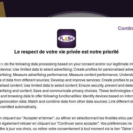
Contin
Le respect de votre vie privée est notre priorité
ers
do the following data processing based on your consent and/or our legitimate int
device; Use limited data to select advertising; Create profiles for personalised adver
vertising; Measure advertising performance; Measure content performance; Unders
ns of data from different sources; Develop and improve services; Create profiles to 
alised content; Use limited data to select content; Ensure security, prevent and detect
ertising and content; Save and communicate privacy choices. These technologies
and browsing data to offer following functionalities: Identify devices based on infor
eolocation data; Match and combine data from other data sources; Link different de
nsmitted automatically.
cliquant sur "Accepter et fermer", ou affiner en sélectionnant les finalités et/ou pa
 également refuser en cliquant sur "Continuer sans accepter". Vos préférences ne 
cherche un ouvrier des espaces verts (H/F). Vous interviendrez
tre à jour vos choix, ou retirer votre consentement à tout moment via le lien "Gérer 