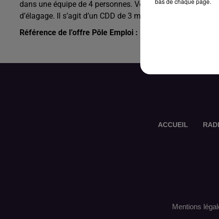
bas de chaque page.
dans une équipe de 4 personnes. Vous êtes autonome sur ce 
d’élagage. Il s’agit d’un CDD de 3 mois avec une prise de 
Référence de l’offre Pôle Emploi : 140KXZJ
ACCUEIL
RAD
Mentions légal