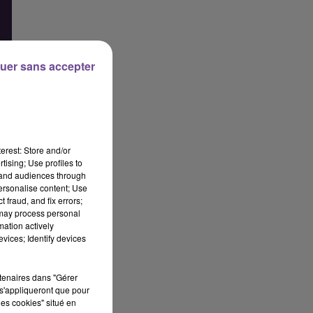
uer sans accepter
erest: Store and/or
tising; Use profiles to
tand audiences through
personalise content; Use
 fraud, and fix errors;
 may process personal
mation actively
vices; Identify devices
rtenaires dans "Gérer
s'appliqueront que pour
les cookies" situé en