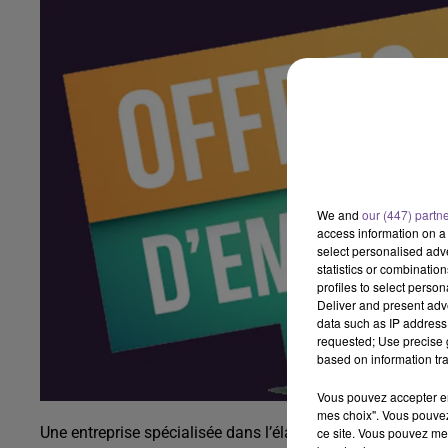
We and
our (447) partn
access information on a 
select personalised ad
statistics or combinatio
profiles to select person
Deliver and present adv
data such as IP address 
requested; Use precise g
based on information tra
Vous pouvez accepter en 
mes choix". Vous pouvez
Une entreprise spécialisée dans l’élagage et l’abattage re
ce site. Vous pouvez met